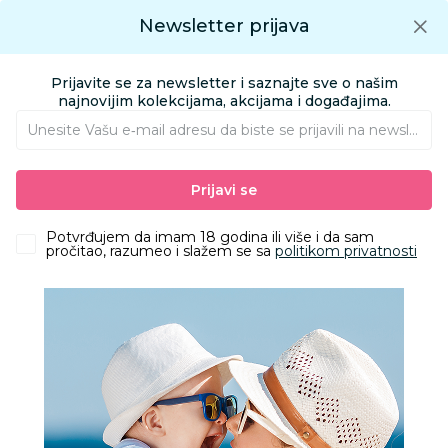
Preuzmite Aksa aplikaciju
Newsletter prijava
Google play
Aksa APP
0
0
Preuzmite besplatno Aksa Aplikaciju
App store
Prijavite se za newsletter i saznajte sve o našim
Pronađi proizvod
najnovijim kolekcijama, akcijama i događajima.
Unesite Vašu e‑mail adresu da biste se prijavili na newsletter.
AKSA
Proizvodi
Igračke i knjižara
Igračke za decu - Dečije igračke
Prijavi se
Kocke
LEGO NINJAGO ARINS RISING DRAGON STRIKE
Potvrđujem da imam 18 godina ili više i da sam
pročitao, razumeo i slažem se sa
politikom privatnosti