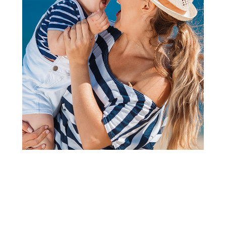
Kocke
LEGO NINJAGO ARINS RISING
DRAGON STRIKE
Šifra proizvoda:
A081732
Barkod:
5702017565538
Šifra modela:
A081732
Visina popusta uz loyality karticu zavisi od nivoa
članstva u Aksa klubu.