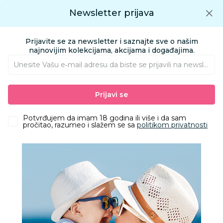
Preuzmite Aksa aplikaciju
Newsletter prijava
Google play
Aksa APP
0
0
Preuzmite besplatno Aksa Aplikaciju
App store
Prijavite se za newsletter i saznajte sve o našim
Pronađi proizvod
najnovijim kolekcijama, akcijama i događajima.
Unesite Vašu e‑mail adresu da biste se prijavili na newsletter.
AKSA
Proizvodi
Igračke i knjižara
Igračke za decu - Dečije igračke
Prijavi se
Kocke
Potvrđujem da imam 18 godina ili više i da sam
Kocke
pročitao, razumeo i slažem se sa
politikom privatnosti
Filteri
312 Proizvoda