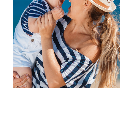
Kocke
Kocke
Lego Pizza Truck
Sluban kocke,svemirski
brod 292 kom
2.299,00
RSD
2.399,00
RSD
Dodaj u korpu
Dodaj u korpu