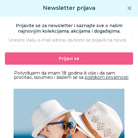
Preuzmite Aksa aplikaciju
Newsletter prijava
Google play
Aksa APP
0
0
Preuzmite besplatno Aksa Aplikaciju
App store
Prijavite se za newsletter i saznajte sve o našim
Pronađi proizvod
najnovijim kolekcijama, akcijama i događajima.
Unesite Vašu e‑mail adresu da biste se prijavili na newsletter.
AKSA
Proizvodi
Kolica i autosedišta
Prijavi se
Kolica i autosedišta
Potvrđujem da imam 18 godina ili više i da sam
pročitao, razumeo i slažem se sa
politikom privatnosti
Filteri
1161 Proizvoda