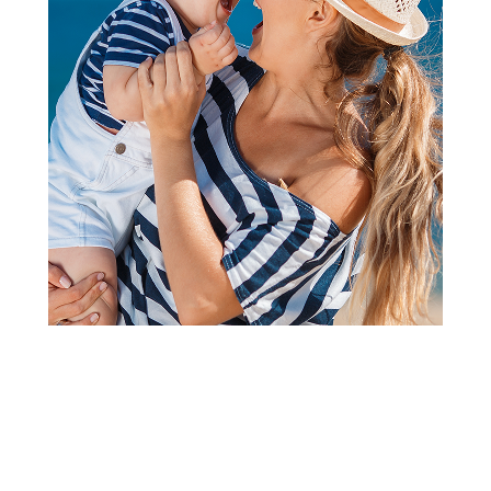
2
3
1
Kompleti za bebe
Carter"s komplet 3/1,
devojčice
Šifra proizvoda:
A086880
pamuk60%poliester40%pamuk ranfla95%elastin
ranfla5%pamuk bodi100%
Visina popusta uz loyality karticu zavisi od nivoa