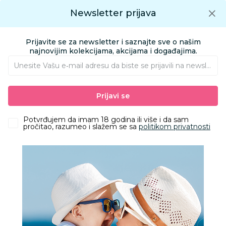
Preuzmite Aksa aplikaciju
Newsletter prijava
Google play
Aksa APP
0
0
Preuzmite besplatno Aksa Aplikaciju
App store
Prijavite se za newsletter i saznajte sve o našim
Pronađi proizvod
najnovijim kolekcijama, akcijama i događajima.
Unesite Vašu e‑mail adresu da biste se prijavili na newsletter.
AKSA
Proizvodi
Odeća
Odeća za bebe
Kompleti za bebe
Prijavi se
Carter"s komplet 3/1, devojčice
Potvrđujem da imam 18 godina ili više i da sam
pročitao, razumeo i slažem se sa
politikom privatnosti