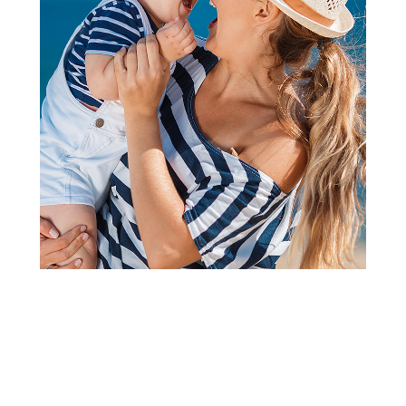
Kompleti
Wogi komplet 2/1 (duks,
treger pantalone), devojči
Šifra proizvoda:
A064301
Wogi komplet 2/1 (duks, treger pantalone), devojči
Visina popusta uz loyality karticu zavisi od nivoa
članstva u Aksa klubu.