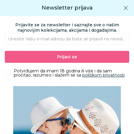
Preuzmite Aksa aplikaciju
Newsletter prijava
Google play
Aksa APP
0
0
Preuzmite besplatno Aksa Aplikaciju
App store
Prijavite se za newsletter i saznajte sve o našim
Pronađi proizvod
najnovijim kolekcijama, akcijama i događajima.
Unesite Vašu e‑mail adresu da biste se prijavili na newsletter.
AKSA
Proizvodi
Odeća
Odeća za decu
Kompleti
Prijavi se
Wogi komplet 2/1 (duks, treger pantalone), devojči
Potvrđujem da imam 18 godina ili više i da sam
pročitao, razumeo i slažem se sa
politikom privatnosti