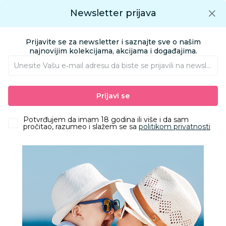
Preuzmite Aksa aplikaciju
Newsletter prijava
Google play
Aksa APP
0
0
Preuzmite besplatno Aksa Aplikaciju
App store
Prijavite se za newsletter i saznajte sve o našim
Pronađi proizvod
najnovijim kolekcijama, akcijama i događajima.
Unesite Vašu e‑mail adresu da biste se prijavili na newsletter.
AKSA
Proizvodi
Odeća
Odeća za decu
Kupaći kostimi
Prijavi se
Stamion kupaći dvodelni Minnie, devojčice
Potvrđujem da imam 18 godina ili više i da sam
pročitao, razumeo i slažem se sa
politikom privatnosti