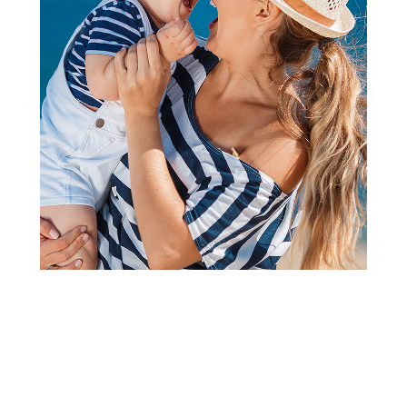
2
1
Kupaći kostimi
Stamion kupaći dvodelni
Minnie, devojčice
Šifra proizvoda:
A105923
Ukoliko želite određenu boju, obavezno je u polju "Vaš
komentar" uneti napomenu.