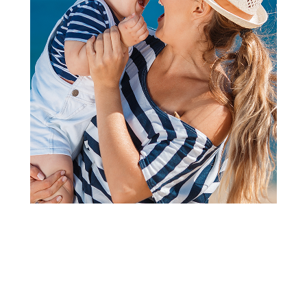
Laže i dodaci
Bibs Studio varalica Polka
Black/Ivory 0-6m
Šifra proizvoda:
A105108
Barkod:
5713795276479
Šifra modela:
A105108
1.550,00
RSD