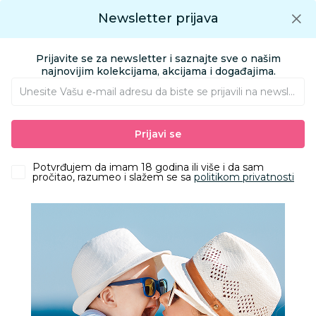
Preuzmite Aksa aplikaciju
Newsletter prijava
Google play
Aksa APP
0
0
Preuzmite besplatno Aksa Aplikaciju
App store
Prijavite se za newsletter i saznajte sve o našim
Pronađi proizvod
najnovijim kolekcijama, akcijama i događajima.
Unesite Vašu e‑mail adresu da biste se prijavili na newsletter.
AKSA
Proizvodi
Ishrana
Laže i glodalice
Laže i dodaci
Prijavi se
Bibs Studio varalica Polka Black/Ivory 0-6m
Potvrđujem da imam 18 godina ili više i da sam
pročitao, razumeo i slažem se sa
politikom privatnosti