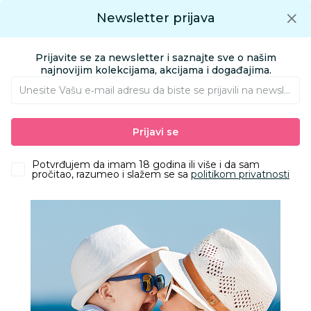
Preuzmite Aksa aplikaciju
Newsletter prijava
Google play
Aksa APP
0
0
Preuzmite besplatno Aksa Aplikaciju
App store
Prijavite se za newsletter i saznajte sve o našim
Pronađi proizvod
najnovijim kolekcijama, akcijama i događajima.
Unesite Vašu e‑mail adresu da biste se prijavili na newsletter.
AKSA
Proizvodi
Igračke i knjižara
Igračke za decu - Dečije igračke
Prijavi se
Lutke
Dreameez Fashion lutka 70cm
Potvrđujem da imam 18 godina ili više i da sam
pročitao, razumeo i slažem se sa
politikom privatnosti