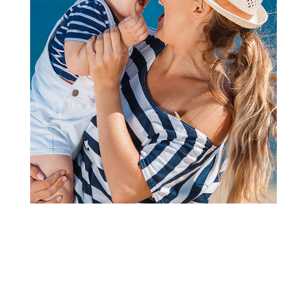
2
3
4
1
Lutke
Dreameez Fashion lutka 70cm
Šifra proizvoda:
A100884
Barkod:
884978810997
Šifra modela:
A100884
Visina popusta uz loyality karticu zavisi od nivoa
članstva u Aksa klubu.