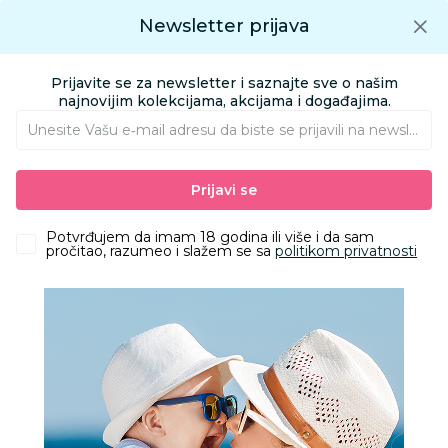
Preuzmite Aksa aplikaciju
Newsletter prijava
Google play
Aksa APP
0
0
Preuzmite besplatno Aksa Aplikaciju
App store
Prijavite se za newsletter i saznajte sve o našim
Pronađi proizvod
najnovijim kolekcijama, akcijama i događajima.
Unesite Vašu e‑mail adresu da biste se prijavili na newsletter.
AKSA
Proizvodi
HOME&BEAUTY
AKSESOARI
Prijavi se
NESESERI ZA KOZMETIKU
Be Cute neseser sa srcima, 23x14x14cm
Potvrđujem da imam 18 godina ili više i da sam
pročitao, razumeo i slažem se sa
politikom privatnosti