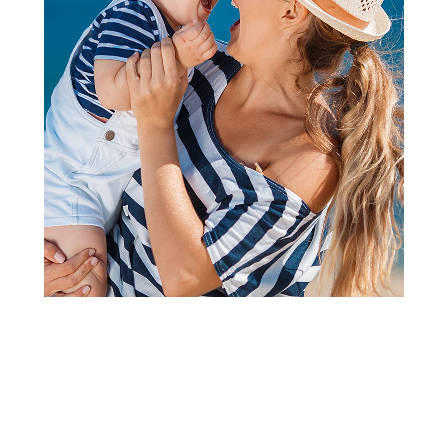
2
3
4
5
1
NESESERI ZA KOZMETIKU
Be Cute neseser sa srcima,
23x14x14cm
(2
recenzija
)
Šifra proizvoda:
A101384
Barkod:
8600856067008
Šifra modela:
A101384