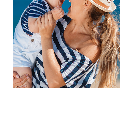
Papuče za odrasle
Grubin tobago Ž sandala
japanka srebrna 37 0953670
Šifra proizvoda:
A071632
Barkod:
0953757302241
Šifra modela:
A071632
veličina 37