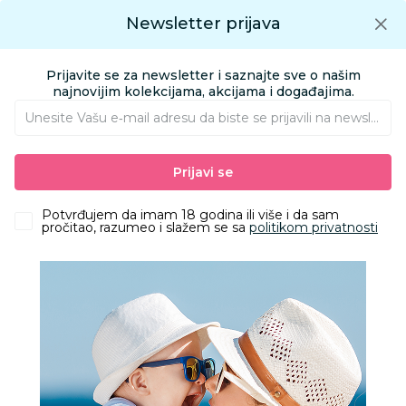
Preuzmite Aksa aplikaciju
Newsletter prijava
Google play
Aksa APP
0
0
Preuzmite besplatno Aksa Aplikaciju
App store
Prijavite se za newsletter i saznajte sve o našim
Pronađi proizvod
najnovijim kolekcijama, akcijama i događajima.
Unesite Vašu e‑mail adresu da biste se prijavili na newsletter.
AKSA
Proizvodi
Obuća
Obuća za odrasle apoteka
Prijavi se
Papuče za odrasle
Grubin tobago Ž sandala japanka srebrna 37 0953670
Potvrđujem da imam 18 godina ili više i da sam
pročitao, razumeo i slažem se sa
politikom privatnosti