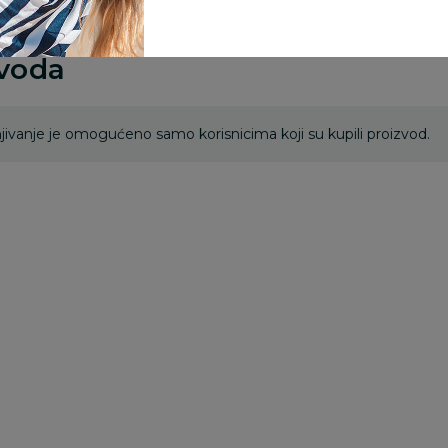
zvoda
ivanje je omogućeno samo korisnicima koji su kupili proizvod.
Besplatna
Besplatna
dostava
dostava