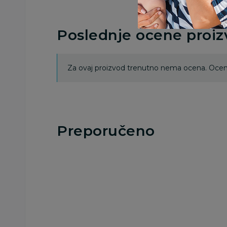
Poslednje ocene proi
Za ovaj proizvod trenutno nema ocena. Ocenj
Preporučeno
Besplatna
Besplatna
dostava
dostava