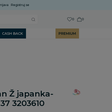
rijava
Uobičajeni rok isporuke je 2 do 7 radnih dana!
Registruj se
P
0
0
CASH BACK
PREMIUM
an Ž japanka-
 37 3203610