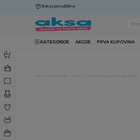
Status porudžbina
Plaćanje do 9 rata!
Pro
KATEGORIJE
AKCIJE
PRVA KUPOVINA
AKSA
Proizvodi
Obuća
Obuća za odrasle apoteka