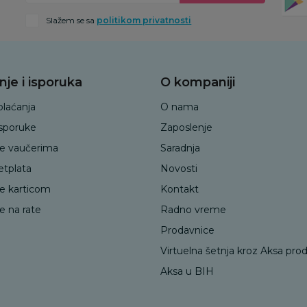
Slažem se sa
politikom privatnosti
nje i isporuka
O kompaniji
plaćanja
O nama
isporuke
Zaposlenje
je vaučerima
Saradnja
etplata
Novosti
je karticom
Kontakt
e na rate
Radno vreme
Prodavnice
Virtuelna šetnja kroz Aksa pro
Aksa u BIH