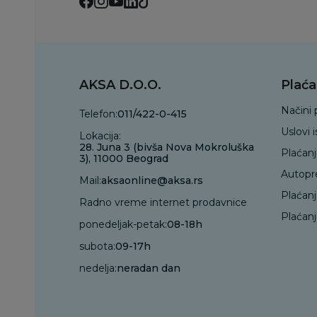
AKSA D.O.O.
Plaća
Načini 
Telefon:
011/422-0-415
Uslovi 
Lokacija:
28. Juna 3 (bivša Nova Mokroluška
Plaćan
3), 11000 Beograd
Autopr
Mail:
aksaonline@aksa.rs
Plaćan
Radno vreme internet prodavnice
Plaćanj
ponedeljak-petak:
08-18h
subota:
09-17h
nedelja:
neradan dan