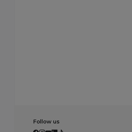
Papuče za odrasle
Papuče za odrasle
Grubin castellon Ž
Grubin castellon Ž
pap-platf tigar 40
pap-platf tigar 39
1563600
1563600
6.290,00
RSD
6.290,00
RSD
Dodaj u korpu
Dodaj u korp
Follow us