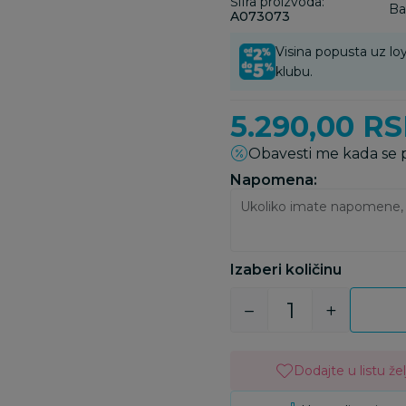
Šifra proizvoda:
Ba
A073073
Visina popusta uz loy
klubu.
5.290,00
RS
Obavesti me kada se
Napomena:
Izaberi količinu
Dodajte u listu žel