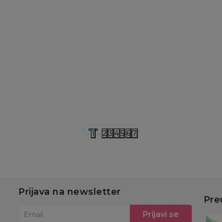
Papuče za odrasle
Papuče za odrasle
Pa
Grubin castellon Ž
Grubin castellon Ž
G
pap-platf tigar 38
pap-platf tigar 37
p
1563600
1563600
3
6.290,00
RSD
6.290,00
RSD
2
u
Dodaj u korpu
Dodaj u korpu
1
2
3
4
5
6
7
Prijava na newsletter
Pre
Prijavi se
Email