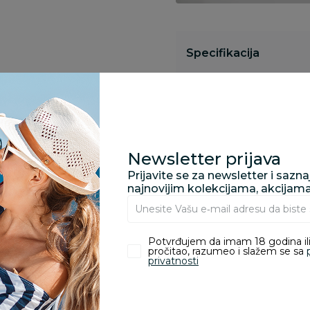
Specifikacija
Pronađite u prodavnic
Newsletter prijava
Kupovina bez rizika:
Prijavite se za newsletter i sazn
odustajanje od kupov
najnovijim kolekcijama, akcijam
proizvoda.
Potvrđujem da imam 18 godina ili
Za porudžbine vrednos
pročitao, razumeo i slažem se sa
porudžbine vrednosti
privatnosti
rsd.