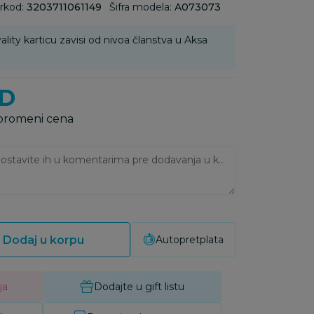
rkod:
3203711061149
Šifra modela:
A073073
ality karticu zavisi od nivoa članstva u Aksa
D
 promeni cena
Ukoliko imate napomene, ostavite ih u komentarima pre dodavanja u korpu:
Dodaj u korpu
Autopretplata
ja
Dodajte u gift listu