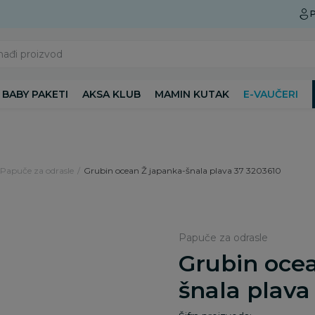
Preuzmite Aksa aplikaciju
P
nađi proizvod
BABY PAKETI
AKSA KLUB
MAMIN KUTAK
E-VAUČERI
Papuče za odrasle
Grubin ocean Ž japanka-šnala plava 37 3203610
Papuče za odrasle
Grubin oce
šnala plava