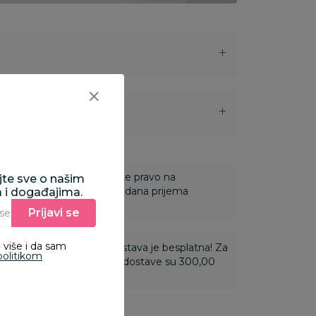
i
 Za online porudžbine imate pravo na
ajte sve o našim
ine u roku od 14 dana od dana prijema
a i događajima.
Prijavi se
Unesite Vašu e‑mail adresu da biste se prijavili na newsletter.
 više i da sam
ti 3.500,00 rsd i više dostava je besplatna! Za
politikom
 do 3.499,99 rsd troškovi dostave su 300,00