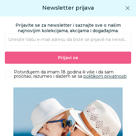
Preuzmite Aksa aplikaciju
Newsletter prijava
Google play
Aksa APP
0
0
Preuzmite besplatno Aksa Aplikaciju
App store
Prijavite se za newsletter i saznajte sve o našim
Pronađi proizvod
najnovijim kolekcijama, akcijama i događajima.
Unesite Vašu e‑mail adresu da biste se prijavili na newsletter.
AKSA
Proizvodi
Obuća
Patofne
Ciciban patofne, dečaci
Prijavi se
Potvrđujem da imam 18 godina ili više i da sam
pročitao, razumeo i slažem se sa
politikom privatnosti