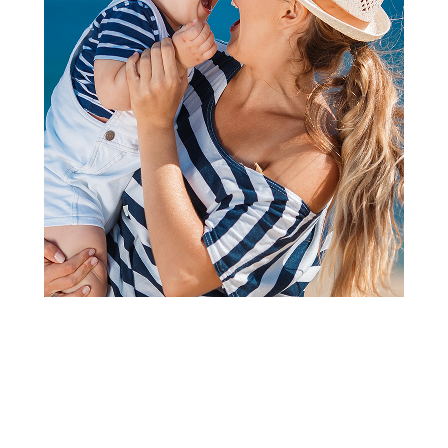
Patofne
Ciciban patofne, dečaci
Šifra proizvoda:
A085708
Visina popusta uz loyality karticu zavisi od nivoa
članstva u Aksa klubu.
3.390,00
RSD