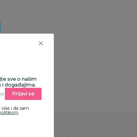
ajte sve o našim
a i događajima.
Prijavi se
Unesite Vašu e‑mail adresu da biste se prijavili na newsletter.
 više i da sam
politikom
uzmi aplikaciju