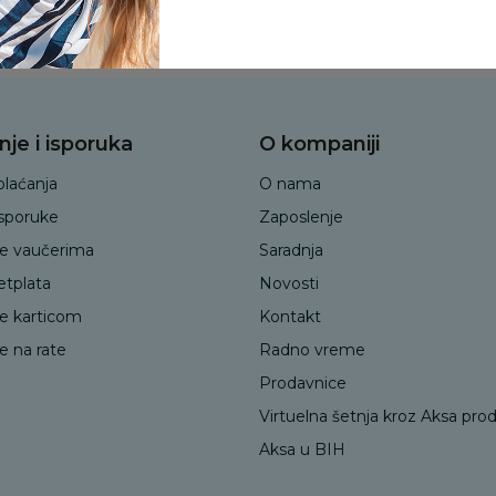
Slažem se sa
politikom privatnosti
nje i isporuka
O kompaniji
plaćanja
O nama
isporuke
Zaposlenje
je vaučerima
Saradnja
etplata
Novosti
je karticom
Kontakt
e na rate
Radno vreme
Prodavnice
Virtuelna šetnja kroz Aksa pro
Aksa u BIH