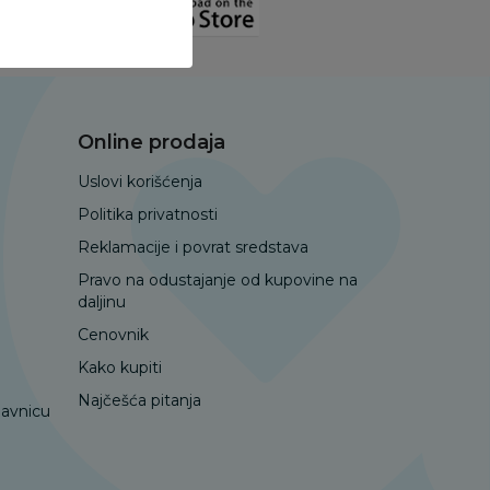
Online prodaja
Uslovi korišćenja
Politika privatnosti
Reklamacije i povrat sredstava
Pravo na odustajanje od kupovine na
daljinu
Cenovnik
Kako kupiti
Najčešća pitanja
davnicu