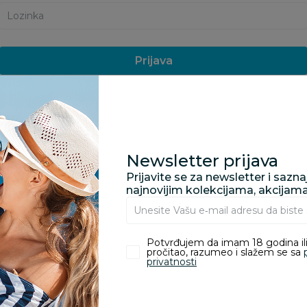
Lozinka
Prijava
Zaboravili ste lozinku?
Google Prijava
Facebook Prijava
Još uvek nemate nalog? Kreirajte ga jednostavno klikom na
dugme ispod.
Newsletter prijava
Registrujte se ovde
Prijavite se za newsletter i sazn
najnovijim kolekcijama, akcijam
Potvrđujem da imam 18 godina ili
pročitao, razumeo i slažem se sa
privatnosti
Prijava na newsletter
Pre
Prijavi se
Email