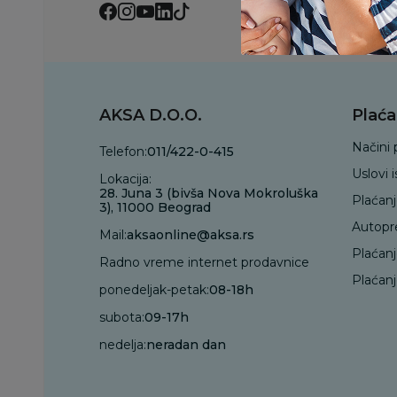
AKSA D.O.O.
Plaća
Načini 
Telefon:
011/422-0-415
Uslovi 
Lokacija:
28. Juna 3 (bivša Nova Mokroluška
Plaćan
3), 11000 Beograd
Autopr
Mail:
aksaonline@aksa.rs
Plaćan
Radno vreme internet prodavnice
Plaćanj
ponedeljak-petak:
08-18h
subota:
09-17h
nedelja:
neradan dan