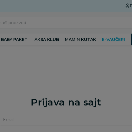
Preuzmite Aksa aplikaciju
P
nađi proizvod
BABY PAKETI
AKSA KLUB
MAMIN KUTAK
E-VAUČERI
Prijava na sajt
Email