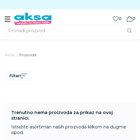
Preuzmite Aksa aplikaciju
0
0
Pronađi proizvod
AKSA
Proizvodi
Filteri
Trenutno nema proizvoda za prikaz na ovoj
stranici.
Istražite asortiman naših proizvoda klikom na dugme
ispod.