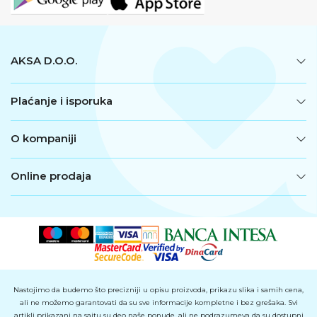
AKSA D.O.O.
Plaćanje i isporuka
O kompaniji
Online prodaja
Nastojimo da budemo što precizniji u opisu proizvoda, prikazu slika i samih cena,
ali ne možemo garantovati da su sve informacije kompletne i bez grešaka. Svi
artikli prikazani na sajtu su deo naše ponude, ali ne podrazumeva da su dostupni