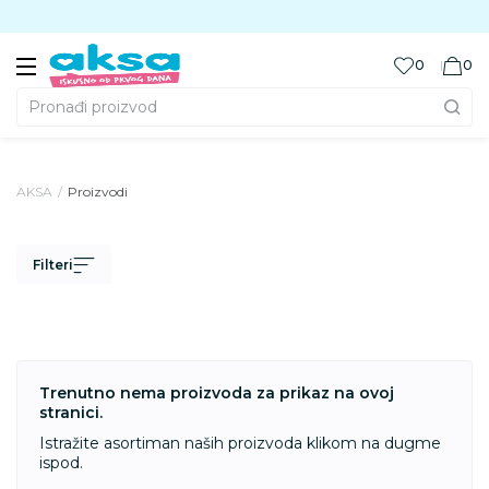
Preuzmite Aksa aplikaciju
0
0
Pronađi proizvod
AKSA
Proizvodi
Filteri
Trenutno nema proizvoda za prikaz na ovoj
stranici.
Istražite asortiman naših proizvoda klikom na dugme
ispod.