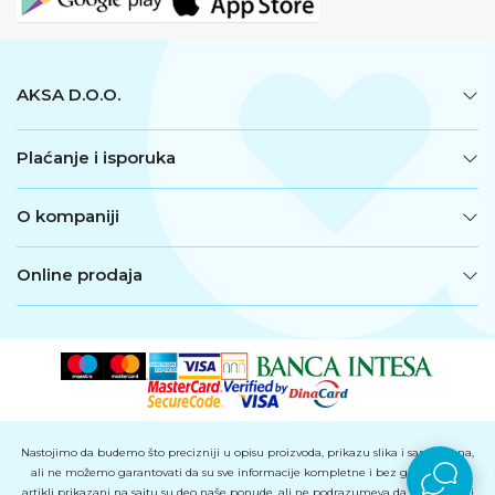
AKSA D.O.O.
Plaćanje i isporuka
O kompaniji
Online prodaja
Nastojimo da budemo što precizniji u opisu proizvoda, prikazu slika i samih cena,
ali ne možemo garantovati da su sve informacije kompletne i bez grešaka. Svi
artikli prikazani na sajtu su deo naše ponude, ali ne podrazumeva da su dostupni