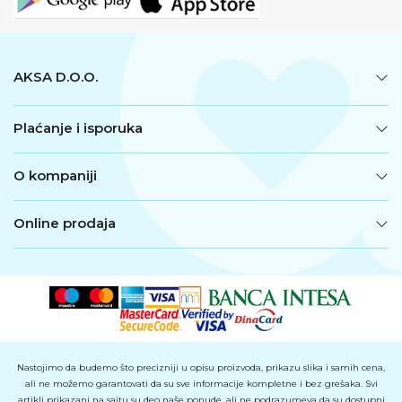
AKSA D.O.O.
Plaćanje i isporuka
O kompaniji
Online prodaja
Nastojimo da budemo što precizniji u opisu proizvoda, prikazu slika i samih cena,
ali ne možemo garantovati da su sve informacije kompletne i bez grešaka. Svi
artikli prikazani na sajtu su deo naše ponude, ali ne podrazumeva da su dostupni