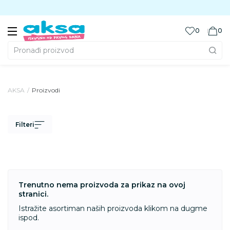
Preuzmite Aksa aplikaciju
0
0
Pronađi proizvod
AKSA
Proizvodi
Filteri
Trenutno nema proizvoda za prikaz na ovoj
stranici.
Istražite asortiman naših proizvoda klikom na dugme
ispod.