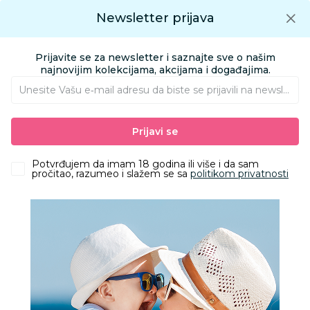
Preuzmite Aksa aplikaciju
Newsletter prijava
Google play
Aksa APP
0
0
Preuzmite besplatno Aksa Aplikaciju
App store
Prijavite se za newsletter i saznajte sve o našim
Pronađi proizvod
najnovijim kolekcijama, akcijama i događajima.
Unesite Vašu e‑mail adresu da biste se prijavili na newsletter.
AKSA
Proizvodi
Prijavi se
Novo u Aksi
Potvrđujem da imam 18 godina ili više i da sam
pročitao, razumeo i slažem se sa
politikom privatnosti
Filteri
11 Proizvoda
Obriši sve
31
%
34
%