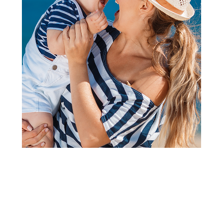
NESESERI ZA KOZMETIKU
NESESERI ZA KOZMETIKU
Be Cute neseser, crveni
Be Cute neseser, koral
10.2x21x14
19x24x10cm
890,00
RSD
850,00
RSD
1.290,00
RSD
1.290,00
RSD
400,00
RSD
440,00
RSD
Ušteda:
Ušteda:
Dodaj u korpu
Dodaj u korpu
34
%
30
%