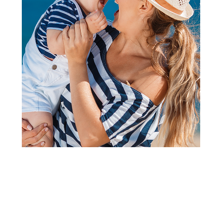
Rođendani i proslave
Num. Svećica 7 zlatne,srebrne
Šifra proizvoda:
A055694
Barkod:
8606106433517
Šifra modela:
A055694
Visina popusta uz loyality karticu zavisi od nivoa
članstva u Aksa klubu.