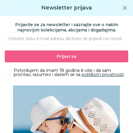
Preuzmite Aksa aplikaciju
Newsletter prijava
Google play
Aksa APP
0
0
Preuzmite besplatno Aksa Aplikaciju
App store
Prijavite se za newsletter i saznajte sve o našim
Pronađi proizvod
najnovijim kolekcijama, akcijama i događajima.
Unesite Vašu e‑mail adresu da biste se prijavili na newsletter.
AKSA
Proizvodi
Igračke i knjižara
Knjižara
Rođendani i proslave
Prijavi se
Num. Svećica 7 zlatne,srebrne
Potvrđujem da imam 18 godina ili više i da sam
pročitao, razumeo i slažem se sa
politikom privatnosti