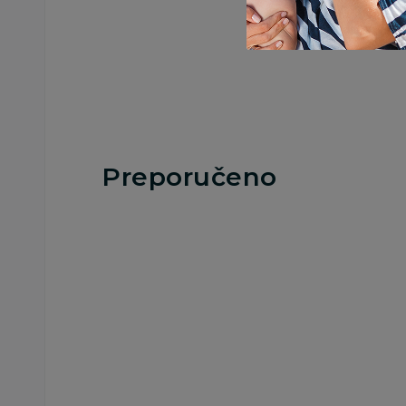
Preporučeno
Slatke kašice
Slatke kašice
Hipp kašica jabuka i
Frutek kašica
šljiva 125g
šargarepa i jabuka