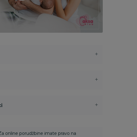
i
 Za online porudžbine imate pravo na