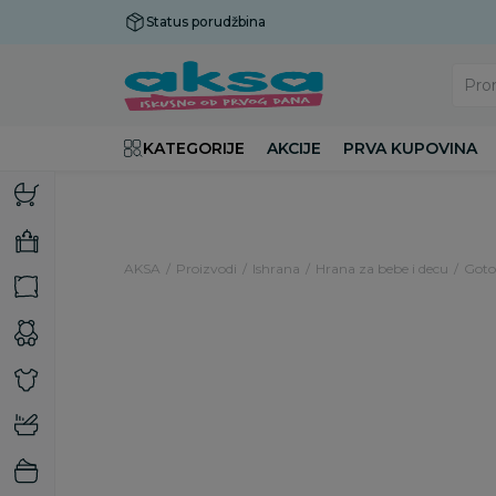
Status porudžbina
Plaćanje do 9 rata!
Pro
KATEGORIJE
AKCIJE
PRVA KUPOVINA
AKSA
Proizvodi
Ishrana
Hrana za bebe i decu
Gotov