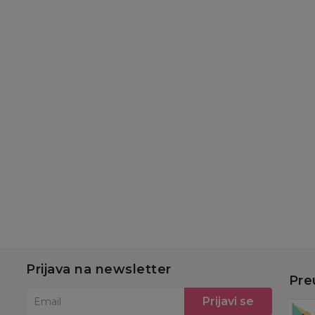
Slatke kašice
Slatke kašice
Sl
Gerber pouch
Hipp pouch jabuka,
H
jabuka, borovnica,
banana sa keksom
ba
banana 80g
100g
in
179,00
RSD
180,00
RSD
1
u
Dodaj u korpu
Dodaj u korpu
Prijava na newsletter
Pre
Prijavi se
Email