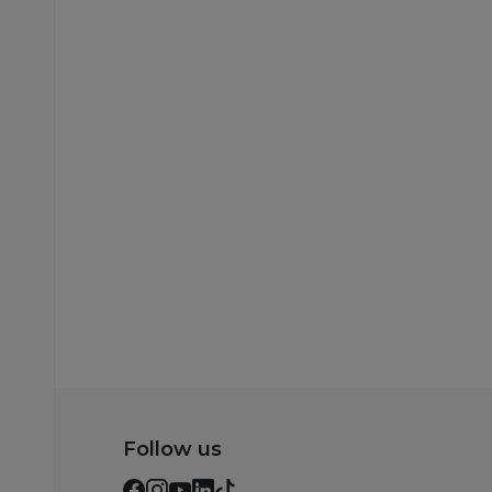
Slatke kašice
Gerber pouch
jabuka, šljiva,
šargarepa 80g
179,00
RSD
Dodaj u korp
Follow us