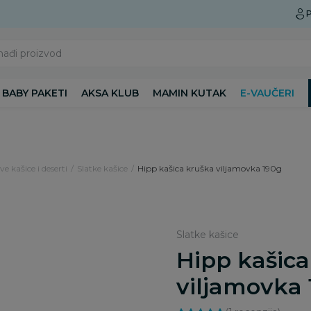
Preuzmite Aksa aplikaciju
P
nađi proizvod
BABY PAKETI
AKSA KLUB
MAMIN KUTAK
E-VAUČERI
e kašice i deserti
Slatke kašice
Hipp kašica kruška viljamovka 190g
Slatke kašice
Hipp kašica
viljamovka