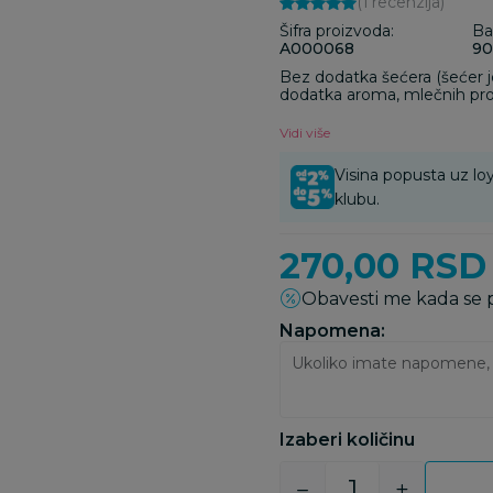
(1
recenzija
)
Šifra proizvoda:
Ba
A000068
90
Bez dodatka šećera (šećer j
dodatka aroma, mlečnih pro
konzervansa i veštačkih boj
Vidi više
Visina popusta uz loy
klubu.
270,00
RSD
Obavesti me kada se
Napomena:
Izaberi količinu