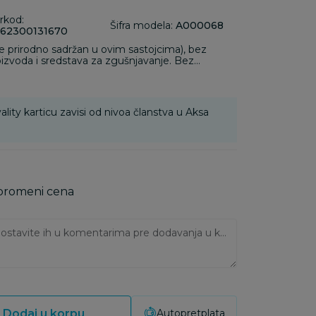
rkod:
Šifra modela:
A000068
62300131670
e prirodno sadržan u ovim sastojcima), bez
izvoda i sredstava za zgušnjavanje. Bez
a.
ality karticu zavisi od nivoa članstva u Aksa
 promeni cena
Ukoliko imate napomene, ostavite ih u komentarima pre dodavanja u korpu:
Dodaj u korpu
Autopretplata