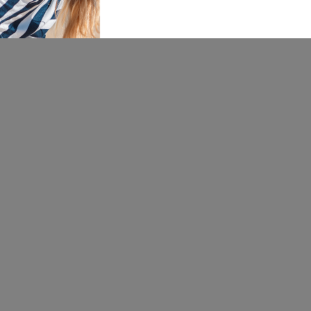
Sjajna tekstura i odlična kasica
za mališane od početka
uvođenja nemlečne ishrane.
Slatke kašice
Slatke kašice
Sl
Frutek kašica šljiva i
Hipp kašica breskva i
Hi
kruška 120g
kruška 190g
1