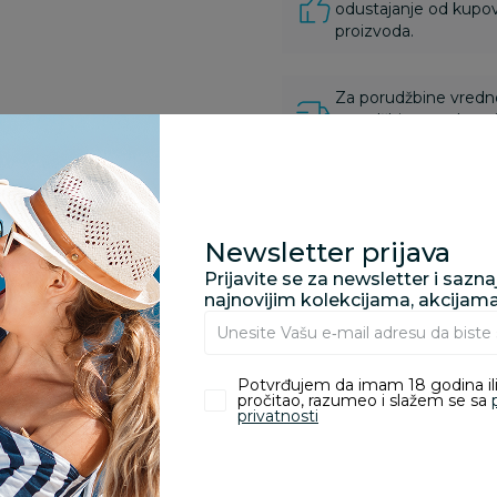
odustajanje od kupov
proizvoda.
Za porudžbine vrednos
porudžbine vrednosti
rsd.
Newsletter prijava
zvoda
Prijavite se za newsletter i sazn
najnovijim kolekcijama, akcijam
nika koji su kupili proizvod.
Potvrđujem da imam 18 godina ili
pročitao, razumeo i slažem se sa
privatnosti
Milica Trajkovic
22.11.2024. 11:23