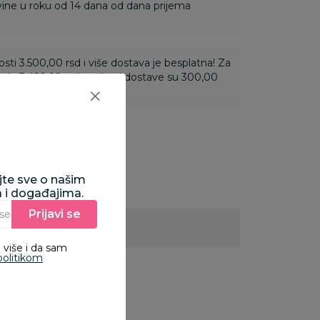
ine u roku od 14 dana od dana prijema
ti 3.500,00 rsd i više dostava je besplatna! Za
 do 3.499,99 rsd troškovi dostave su 300,00
ajte sve o našim
a i događajima.
Prijavi se
Unesite Vašu e‑mail adresu da biste se prijavili na newsletter.
 više i da sam
politikom