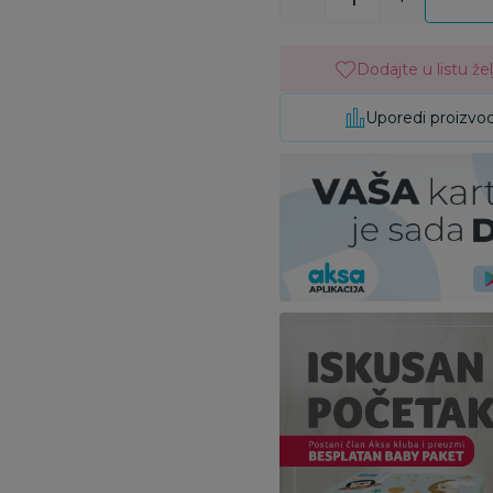
Dodajte u listu žel
Uporedi proizvo