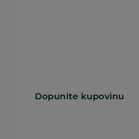
190g
225,00
RSD
179,00
RSD
Dodaj u korpu
Dodaj u korp
Dopunite kupovinu