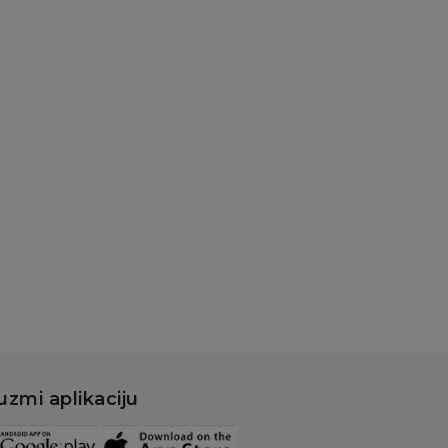
atke kašice
ipp pouch jabuka,
nana, malina sa
t.žit. 100g
80,00
RSD
Dodaj u korpu
uzmi aplikaciju