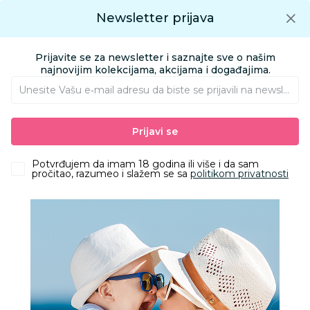
Preuzmite Aksa aplikaciju
Newsletter prijava
Google play
Aksa APP
0
0
Preuzmite besplatno Aksa Aplikaciju
App store
Prijavite se za newsletter i saznajte sve o našim
Pronađi proizvod
najnovijim kolekcijama, akcijama i događajima.
Unesite Vašu e‑mail adresu da biste se prijavili na newsletter.
AKSA
Proizvodi
Ishrana
Hrana za bebe i decu
Prijavi se
Gotove kašice i deserti
Slatke kašice
Hipp kašica za l. noć griz i banana 190g
Potvrđujem da imam 18 godina ili više i da sam
pročitao, razumeo i slažem se sa
politikom privatnosti