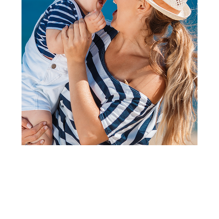
Slatke kašice
Hipp kašica za l. noć griz i
banana 190g
Šifra proizvoda:
A000568
Barkod:
9062300133025
Šifra modela:
A000568
Sadrži gluten, sadrži kalcijum, sadrži vitamin B1, vitamin A,
vitamin D.