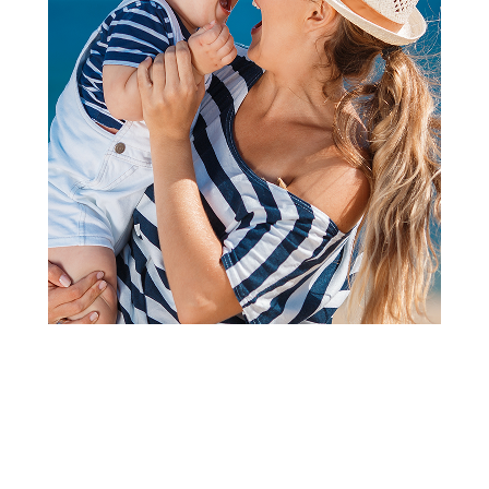
Slatke kašice
Hipp pouch šumsko voće,
jabuka, breskva 100g
Šifra proizvoda:
A000580
Barkod:
9062300133773
Šifra modela:
A000580
100% Bio voće, voćni pire. Bez dodanog šećera - sadrži