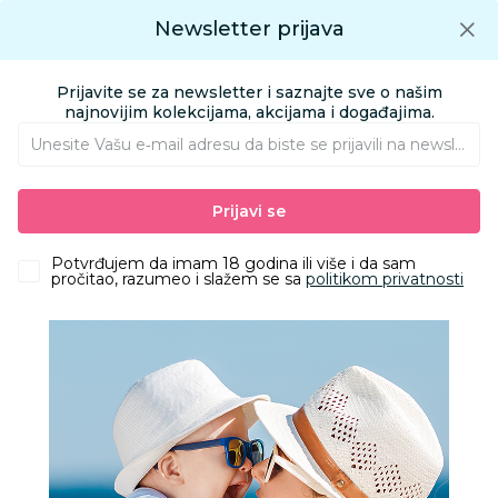
Preuzmite Aksa aplikaciju
Newsletter prijava
Google play
Aksa APP
0
0
Preuzmite besplatno Aksa Aplikaciju
App store
Prijavite se za newsletter i saznajte sve o našim
Pronađi proizvod
najnovijim kolekcijama, akcijama i događajima.
Unesite Vašu e‑mail adresu da biste se prijavili na newsletter.
AKSA
Proizvodi
Ishrana
Hrana za bebe i decu
Prijavi se
Gotove kašice i deserti
Slatke kašice
Hipp pouch šumsko voće, jabuka, breskva 100g
Potvrđujem da imam 18 godina ili više i da sam
pročitao, razumeo i slažem se sa
politikom privatnosti