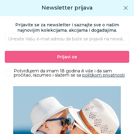
Preuzmite Aksa aplikaciju
Newsletter prijava
Google play
Aksa APP
0
0
Preuzmite besplatno Aksa Aplikaciju
App store
Prijavite se za newsletter i saznajte sve o našim
Pronađi proizvod
najnovijim kolekcijama, akcijama i događajima.
Unesite Vašu e‑mail adresu da biste se prijavili na newsletter.
AKSA
Proizvodi
Odeća
Odeća za decu
Prijavi se
šnalice gumice za kosu, rajfovi
Lillo&Pippo šnalice za kosu voćkice
Potvrđujem da imam 18 godina ili više i da sam
pročitao, razumeo i slažem se sa
politikom privatnosti