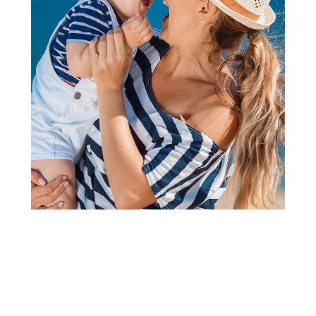
šnalice gumice za kosu, rajfovi
Lillo&Pippo šnalice za kosu
voćkice
Šifra proizvoda:
A089934
Barkod:
8606033469801
Šifra modela:
A089934
Visina popusta uz loyality karticu zavisi od nivoa
članstva u Aksa klubu.