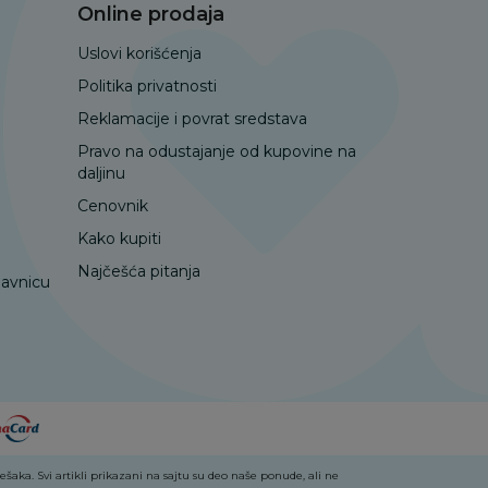
Online prodaja
Uslovi korišćenja
Politika privatnosti
Reklamacije i povrat sredstava
Pravo na odustajanje od kupovine na
daljinu
Cenovnik
Kako kupiti
Najčešća pitanja
davnicu
aka. Svi artikli prikazani na sajtu su deo naše ponude, ali ne