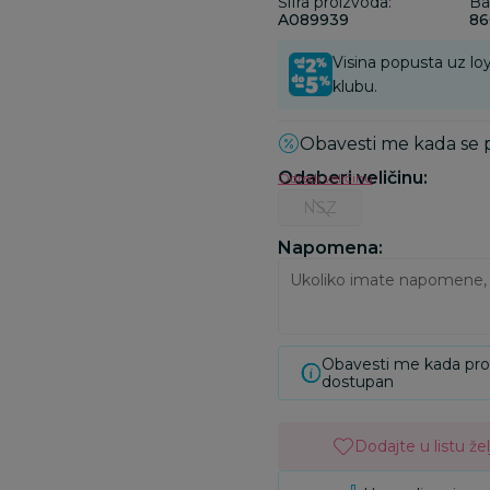
Šifra proizvoda:
Ba
A089939
86
Visina popusta uz loy
klubu.
Obavesti me kada se
Odaberi veličinu
:
Odredi veličinu
NSZ
Napomena:
Obavesti me kada pr
dostupan
Dodajte u listu žel