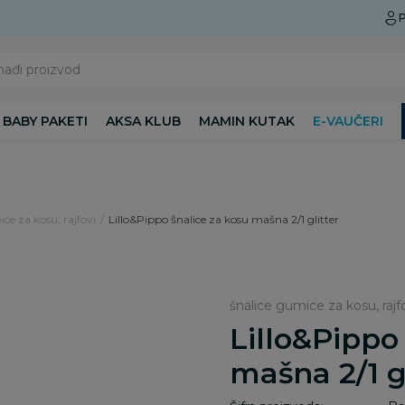
Preuzmite Aksa aplikaciju
P
nađi proizvod
BABY PAKETI
AKSA KLUB
MAMIN KUTAK
E-VAUČERI
ce za kosu, rajfovi
Lillo&Pippo šnalice za kosu mašna 2/1 glitter
šnalice gumice za kosu, rajf
Lillo&Pippo
mašna 2/1 g