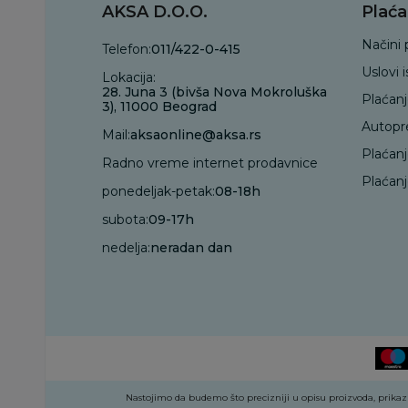
AKSA D.O.O.
Plaća
Načini 
Telefon:
011/422-0-415
Uslovi 
Lokacija:
28. Juna 3 (bivša Nova Mokroluška
Plaćan
3), 11000 Beograd
Autopr
Mail:
aksaonline@aksa.rs
Plaćan
Radno vreme internet prodavnice
Plaćanj
ponedeljak-petak:
08-18h
subota:
09-17h
nedelja:
neradan dan
Nastojimo da budemo što precizniji u opisu proizvoda, prikazu