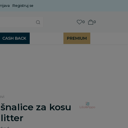
rijava
Uobičajeni rok isporuke je 2 do 7 radnih dana!
Registruj se
P
0
0
CASH BACK
PREMIUM
ovi
 šnalice za kosu
litter