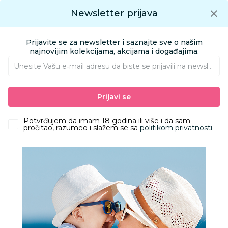
Preuzmite Aksa aplikaciju
Newsletter prijava
Google play
Aksa APP
0
0
Preuzmite besplatno Aksa Aplikaciju
App store
Prijavite se za newsletter i saznajte sve o našim
Pronađi proizvod
najnovijim kolekcijama, akcijama i događajima.
Unesite Vašu e‑mail adresu da biste se prijavili na newsletter.
AKSA
Proizvodi
HOME&BEAUTY
DEKORACIJA I ODLAGANJE
Prijavi se
ŠOLJE
Cute&Cool HOME staklena šolja sa srcem, 400ml
Potvrđujem da imam 18 godina ili više i da sam
pročitao, razumeo i slažem se sa
politikom privatnosti