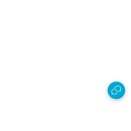
Email
Prijavi se
Slažem se sa
politikom privatnosti
Preuzmi aplikaciju
AKSA D.O.O.
Plaćanje i isporuka
O kompaniji