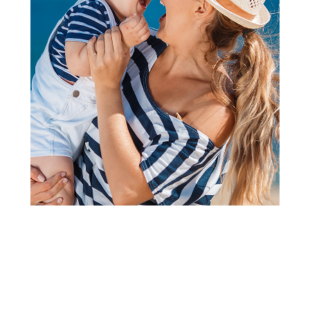
2
1
ŠOLJE
Cute&Cool HOME staklena
šolja sa srcem, 400ml
Šifra proizvoda:
A105050
Barkod:
8600856089741
Šifra modela:
A105050
499,00
RSD