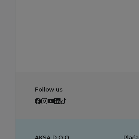
Follow us
AKSA D.O.O.
Plaća