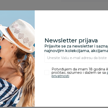
Kupovina bez rizika:
odustajanje od kupov
proizvoda.
Newsletter prijava
Za porudžbine vrednos
porudžbine vrednosti
Prijavite se za newsletter i sazn
rsd.
najnovijim kolekcijama, akcijam
Potvrđujem da imam 18 godina ili
pročitao, razumeo i slažem se sa
privatnosti
zvoda
ivanje je omogućeno samo korisnicima koji su kupili proizvod.