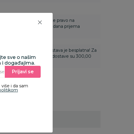
 Za online porudžbine imate pravo na
ine u roku od 14 dana od dana prijema
ti 3.500,00 rsd i više dostava je besplatna! Za
 do 3.499,99 rsd troškovi dostave su 300,00
ajte sve o našim
a i događajima.
Prijavi se
Unesite Vašu e‑mail adresu da biste se prijavili na newsletter.
 više i da sam
politikom