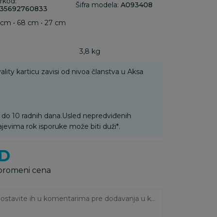
rkod:
Šifra modela:
A093408
35692760833
cm • 68 cm • 27 cm
3,8 kg
ality karticu zavisi od nivoa članstva u Aksa
 do 10 radnih dana.Usled nepredviđenih
ajevima rok isporuke može biti duži*.
D
 promeni cena
Ukoliko imate napomene, ostavite ih u komentarima pre dodavanja u korpu: