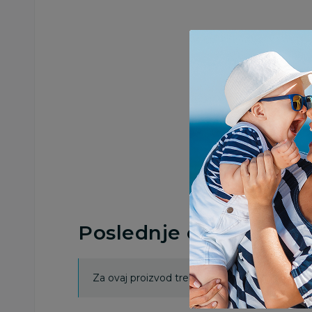
Poslednje ocene proi
Za ovaj proizvod trenutno nema ocena. Ocenj