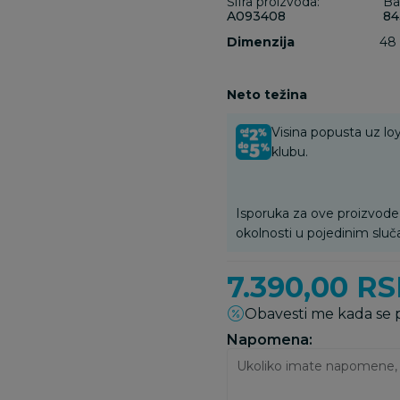
Šifra proizvoda:
Ba
A093408
84
Dimenzija
48 
Neto težina
Visina popusta uz loy
klubu.
Isporuka za ove proizvode
okolnosti u pojedinim sluč
7.390,00
RS
Obavesti me kada se
Napomena: