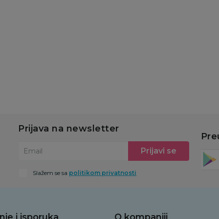
689,00
RSD
689,00
RSD
Dodaj u korpu
Dodaj u korpu
Prijava na newsletter
Pre
Prijavi se
Email
Slažem se sa
politikom privatnosti
nje i isporuka
O kompaniji