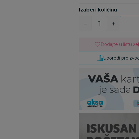
Izaberi količinu
Dodajte u listu žel
Uporedi proizvo