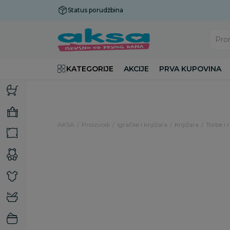
Status porudžbina
Plaćanje do 9 rata!
Pro
KATEGORIJE
AKCIJE
PRVA KUPOVINA
AKSA
Proizvodi
Igračke i knjižara
Knjižara
Torbe i 