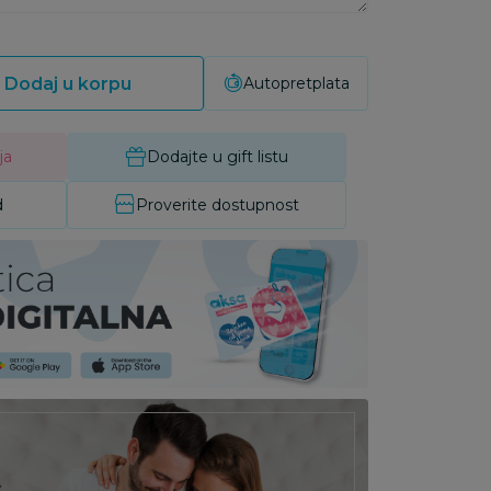
Dodaj u korpu
Autopretplata
ja
Dodajte u gift listu
d
Proverite dostupnost