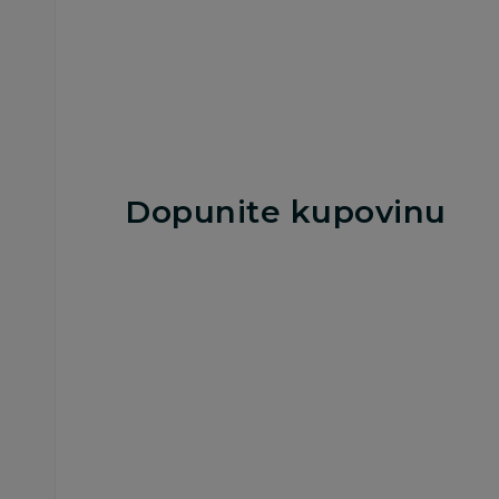
Dodaj u korpu
Dodaj u korp
Dopunite kupovinu