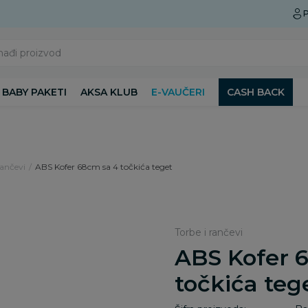
Preuzmite Aksa aplikaciju
P
nađi proizvod
BABY PAKETI
AKSA KLUB
E-VAUČERI
CASH BACK
rančevi
ABS Kofer 68cm sa 4 točkića teget
Torbe i rančevi
ABS Kofer 
točkića teg