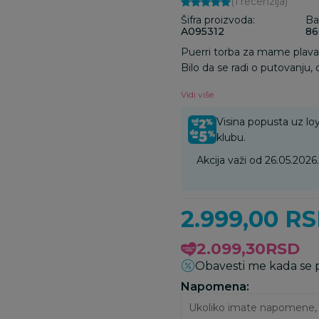
(1
recenzija
)
Šifra proizvoda:
Ba
A095312
86
Puerri torba za mame plava
Bilo da se radi o putovanju
za sve što vam je potrebno!
Vidi više
sve osnovne stvari. Od pele
mame ima mesta za sve. Diz
Visina popusta uz loy
omogućavajući vam da s la
klubu.
Akcija važi od 26.05.202
2.999,00
RS
2.099,30
RSD
Obavesti me kada se
Napomena: