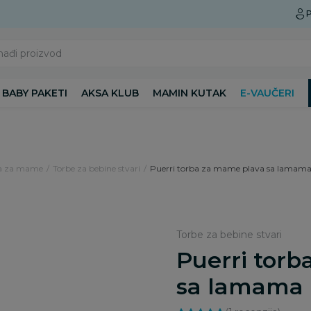
Preuzmite Aksa aplikaciju
P
nađi proizvod
BABY PAKETI
AKSA KLUB
MAMIN KUTAK
E-VAUČERI
 za mame
Torbe za bebine stvari
Puerri torba za mame plava sa lamam
Torbe za bebine stvari
Puerri tor
sa lamama