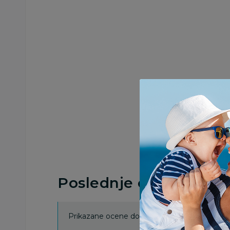
Poslednje ocene proi
Prikazane ocene dobijene su isključivo od koris