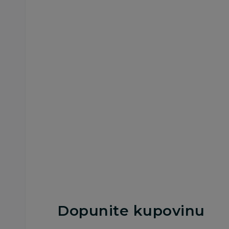
Besplatna
Besplatna
dostava
dostava
Torbe za bebine stvari
Torbe za bebine stvari
ANEX torba za
Inglesina torba Da
presvlačenje, crna
Bag Electa, Studio
Grey
10.999,00
RSD
8.999,00
RSD
Dodaj u korpu
Dodaj u korp
Dopunite kupovinu