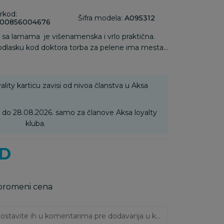
rkod:
Šifra modela:
A095312
00856004676
 sa lamama je višenamenska i vrlo praktična.
, odlasku kod doktora torba za pelene ima mesta
 Znamo da je roditeljima potreban prostor za
na do bočica i grickalica Cute&Cool torba za
ajn ranca nudi nošenje na ledjima,
ality karticu zavisi od nivoa članstva u Aksa
koćom rukujete svim ostalim
6. do 28.08.2026. samo za članove Aksa loyalty
kluba.
D
 promeni cena
Ukoliko imate napomene, ostavite ih u komentarima pre dodavanja u korpu: