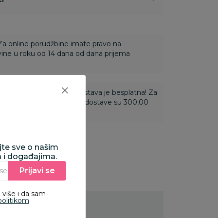
 Za online porudžbine imate pravo na
ine u roku od 14 dana od dana prijema
ti 3.500,00 rsd i više dostava je besplatna! Za
 do 3.499,99 rsd troškovi dostave su 300,00
ajte sve o našim
a i događajima.
Prijavi se
Unesite Vašu e‑mail adresu da biste se prijavili na newsletter.
 više i da sam
politikom