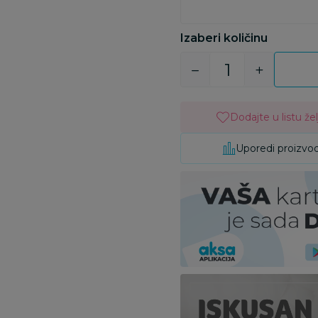
Izaberi količinu
Dodajte u listu žel
Uporedi proizvo