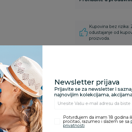
Kupovina bez rizika:
odustajanje od kupov
proizvoda.
Za porudžbine vrednos
porudžbine vrednosti
rsd.
Newsletter prijava
Prijavite se za newsletter i sazn
najnovijim kolekcijama, akcijam
zvoda
Potvrđujem da imam 18 godina ili
pročitao, razumeo i slažem se sa
nika koji su kupili proizvod.
privatnosti