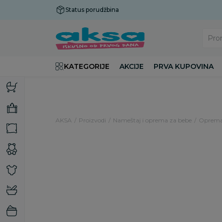
Status porudžbina
Plaćanje do 9 rata!
Pro
KATEGORIJE
AKCIJE
PRVA KUPOVINA
AKSA
Proizvodi
Nameštaj i oprema za bebe
Oprema