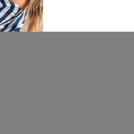
Milica Milinković
18.06.2026. 16:13
Sjajna torba za nosenje bebinih
stvari, pa cak i za stariju decu.
Ima dovoljno pregrada, kako
Vidi više
puno prostora unutra i sto je
najbitnije materijal je fleksibilan
i vodootporan. Dodatan bonus
je sto u malom prednjem
džemu postoje pregrade koje su
namenje za flašice za čuvanje
toplote jer imaju termo
materijal iznutra, pa ne morate
da brinete o toploti mleka, čaja
ili šta god vaše dete pije.