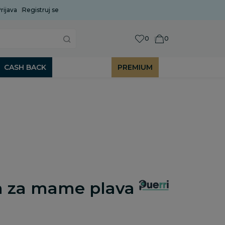
rijava
Uobičajeni rok isporuke je 2 do 7 radnih dana!
Registruj se
P
0
0
CASH BACK
PREMIUM
a
ba za mame plava