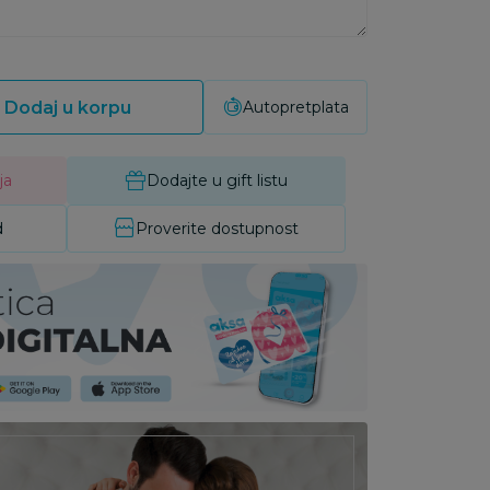
Dodaj u korpu
Autopretplata
ja
Dodajte u gift listu
d
Proverite dostupnost