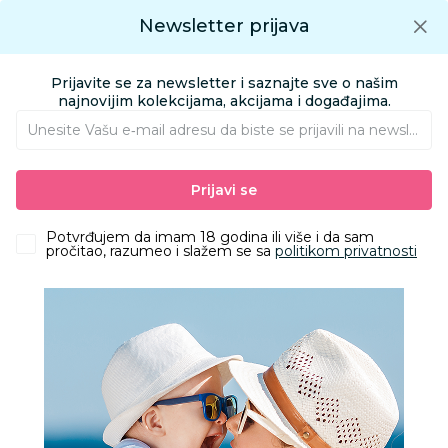
Preuzmite Aksa aplikaciju
Newsletter prijava
Google play
Aksa APP
0
0
Preuzmite besplatno Aksa Aplikaciju
App store
Prijavite se za newsletter i saznajte sve o našim
Pronađi proizvod
najnovijim kolekcijama, akcijama i događajima.
Unesite Vašu e‑mail adresu da biste se prijavili na newsletter.
AKSA
Proizvodi
Igračke i knjižara
Igračke za decu - Dečije igračke
Prijavi se
Vozila
HK Mini vozilo hitne pomoći sa garažom
Potvrđujem da imam 18 godina ili više i da sam
pročitao, razumeo i slažem se sa
politikom privatnosti