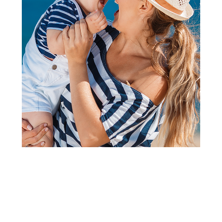
Vozila
HK Mini vozilo hitne pomoći sa
garažom
Šifra proizvoda:
A077864
Barkod:
8600334921839
Šifra modela:
A077864
HK Mini vozilo hitne pomoći sa garažom je spratna staza za
parking garažu omogućava automobilima da brzo klize od
vrha do dna. Igračka stimuliše praktične sposobnosti dece,