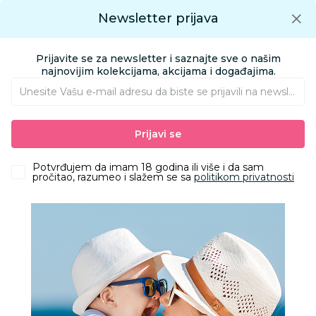
Preuzmite Aksa aplikaciju
Newsletter prijava
Google play
Aksa APP
0
0
Preuzmite besplatno Aksa Aplikaciju
App store
Prijavite se za newsletter i saznajte sve o našim
Pronađi proizvod
najnovijim kolekcijama, akcijama i događajima.
Unesite Vašu e‑mail adresu da biste se prijavili na newsletter.
AKSA
Proizvodi
Igračke i knjižara
Igračke za decu - Dečije igračke
Prijavi se
Vozila
HK Mini policijska vozila za spašavanje
Potvrđujem da imam 18 godina ili više i da sam
pročitao, razumeo i slažem se sa
politikom privatnosti