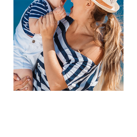
Vozila
HK Mini policijska vozila za
spašavanje
Šifra proizvoda:
A087042
Barkod:
8600334980133
Šifra modela:
A087042
Visina popusta uz loyality karticu zavisi od nivoa
članstva u Aksa klubu.