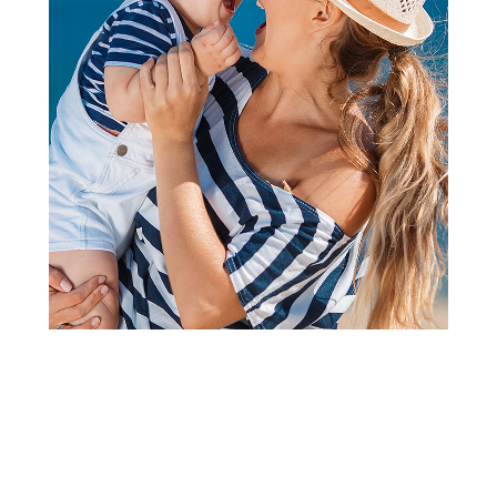
Za sunčanje
Becutan sun mleko za
sunčanje SPF 50 270ml
Šifra proizvoda:
A095587
Barkod:
5310001280949
Šifra modela:
A095587
Visina popusta uz loyality karticu zavisi od nivoa
članstva u Aksa klubu.