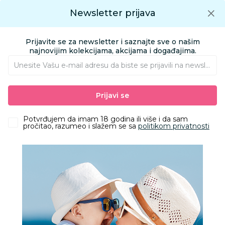
Preuzmite Aksa aplikaciju
Newsletter prijava
Google play
Aksa APP
0
0
Preuzmite besplatno Aksa Aplikaciju
App store
Prijavite se za newsletter i saznajte sve o našim
Pronađi proizvod
najnovijim kolekcijama, akcijama i događajima.
Unesite Vašu e‑mail adresu da biste se prijavili na newsletter.
AKSA
Proizvodi
Kozmetika i nega
Zaštita od sunca
Za sunčanje
Prijavi se
Becutan sun mleko za sunčanje SPF 50 270ml
Potvrđujem da imam 18 godina ili više i da sam
pročitao, razumeo i slažem se sa
politikom privatnosti