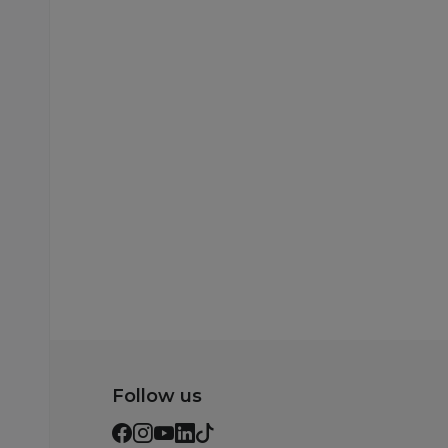
Besplatna
dostava
Blenderi
Chicco blender
18.369,00
RSD
24.499,00
RSD
Ušteda:
6.130,00
RSD
Dodaj u korp
Follow us