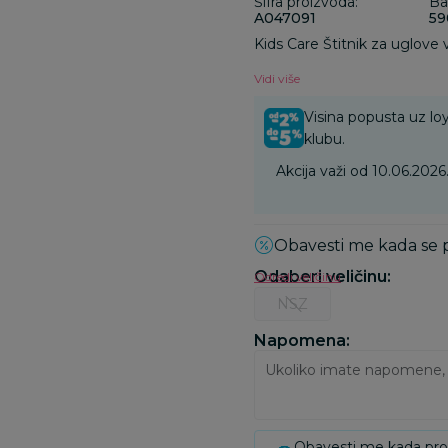
Šifra proizvoda:
Ba
A047091
59
Kids Care Štitnik za uglove 
Vidi više
Visina popusta uz loy
klubu.
Akcija važi od 10.06.202
Obavesti me kada se
Odaberi veličinu
:
Odredi veličinu
NSZ
Napomena:
Obavesti me kada pr