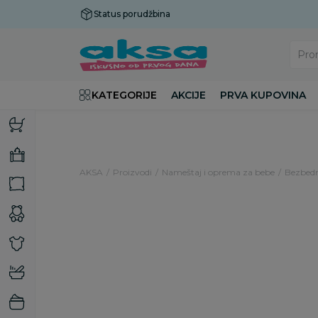
Status porudžbina
Plaćanje do 9 rata!
Pro
KATEGORIJE
AKCIJE
PRVA KUPOVINA
AKSA
Proizvodi
Nameštaj i oprema za bebe
Bezbedn