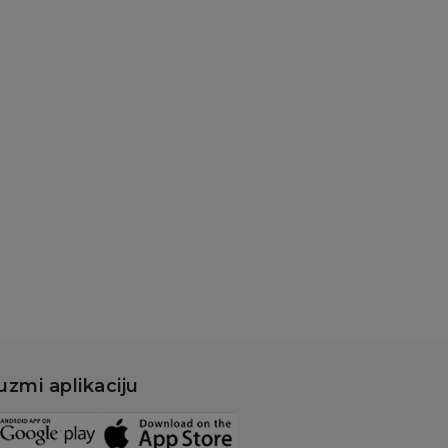
štačke bradavice i
mpice za bradavice
icco lažne
radavice od
likona, veličine S-M
.199,00
RSD
899,00
RSD
Dodaj u korpu
uzmi aplikaciju