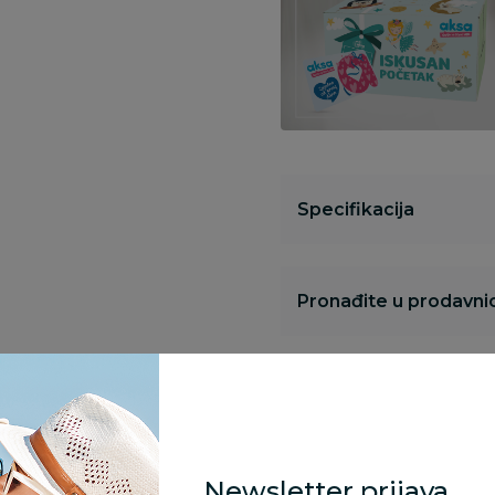
Specifikacija
Pronađite u prodavnic
Kupovina bez rizika:
odustajanje od kupov
proizvoda.
Newsletter prijava