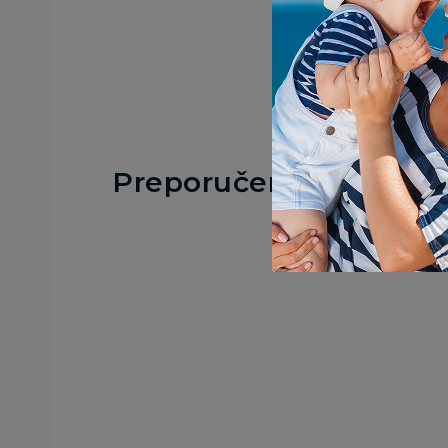
Preporučeno
Za uglove
Za uglove
Sipo silikonski
Sipo silikonski
štitnici za ćoškove L
štitnici za ćoškove