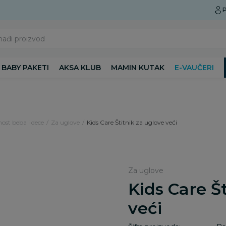
Preuzmite Aksa aplikaciju
P
nađi proizvod
BABY PAKETI
AKSA KLUB
MAMIN KUTAK
E-VAUČERI
ost beba i dece
Za uglove
Kids Care Štitnik za uglove veći
Za uglove
Kids Care Š
veći