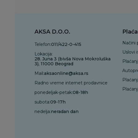
AKSA D.O.O.
Plaća
Načini 
Telefon:
011/422-0-415
Uslovi 
Lokacija:
28. Juna 3 (bivša Nova Mokroluška
Plaćan
3), 11000 Beograd
Autopr
Mail:
aksaonline@aksa.rs
Plaćan
Radno vreme internet prodavnice
Plaćanj
ponedeljak-petak:
08-18h
subota:
09-17h
nedelja:
neradan dan