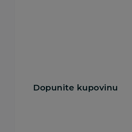
oblik 12kom
12kom
799,00
RSD
799,00
RSD
Dodaj u korpu
Dodaj u korp
Dopunite kupovinu
25
%