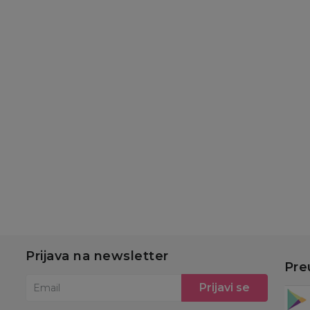
Besplatna
Besplatna
dostava
dostava
Grejači
Sterilizatori
Ve
pu
Chicco grejač flašica
Chicco sterilizator sa
Ch
sa sterilizatorom
parom 2022
b
si
5.999,00
RSD
7.349,00
RSD
1
7.999,00
RSD
9.799,00
RSD
Ušteda:
Ušteda:
2.000,00
RSD
2.450,00
RSD
u
Dodaj u korpu
Dodaj u korpu
Prijava na newsletter
Pre
Prijavi se
Email