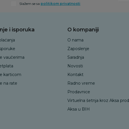
Slažem se sa
politikom privatnosti
nje i isporuka
O kompaniji
plaćanja
O nama
isporuke
Zaposlenje
je vaučerima
Saradnja
etplata
Novosti
je karticom
Kontakt
e na rate
Radno vreme
Prodavnice
Virtuelna šetnja kroz Aksa pro
Aksa u BIH