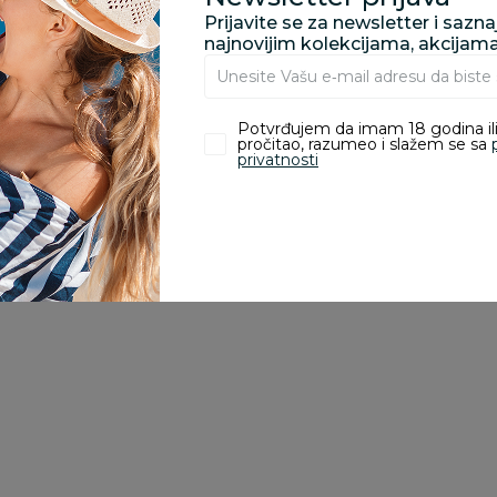
Za porudžbine vrednos
Prijavite se za newsletter i sazn
porudžbine vrednosti
najnovijim kolekcijama, akcijam
rsd.
Potvrđujem da imam 18 godina ili
pročitao, razumeo i slažem se sa
privatnosti
Za uglove
Za uglove
Za
Sipo štitnici za
Sipo zaštitna traka za
Si
ćoškove staklenih
staklene ivice (2m)
ć