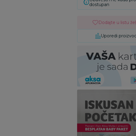
dostupan
Dodajte u listu žel
Uporedi proizvo