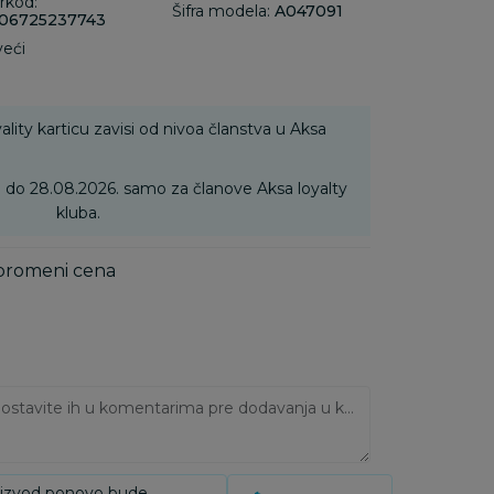
rkod:
Šifra modela:
A047091
06725237743
veći
ality karticu zavisi od nivoa članstva u Aksa
6. do 28.08.2026. samo za članove Aksa loyalty
kluba.
 promeni cena
Ukoliko imate napomene, ostavite ih u komentarima pre dodavanja u korpu:
oizvod ponovo bude