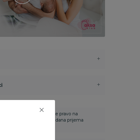
i
 Za online porudžbine imate pravo na
ine u roku od 14 dana od dana prijema