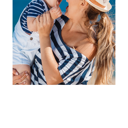
2
3
4
5
1
Auto sedišta 0-18 kg
Cybex Sirona G i-Size Plus(45-
105cm), Lava Grey
Šifra proizvoda:
A077556
Barkod:
4063846431755
Šifra modela:
A077556
Cybex je nemački brend koji svojim inovativnim dizajnom,
jednostavnošću i pre svega fokusu na bezbednost stvara