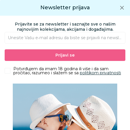
Preuzmite Aksa aplikaciju
Newsletter prijava
Google play
Aksa APP
0
0
Preuzmite besplatno Aksa Aplikaciju
App store
Prijavite se za newsletter i saznajte sve o našim
Pronađi proizvod
najnovijim kolekcijama, akcijama i događajima.
Unesite Vašu e‑mail adresu da biste se prijavili na newsletter.
AKSA
Proizvodi
Kolica i autosedišta
Auto sedišta
Prijavi se
Auto sedišta 0-18 kg
Cybex Sirona G i-Size Plus(45-105cm), Lava Grey
Potvrđujem da imam 18 godina ili više i da sam
pročitao, razumeo i slažem se sa
politikom privatnosti