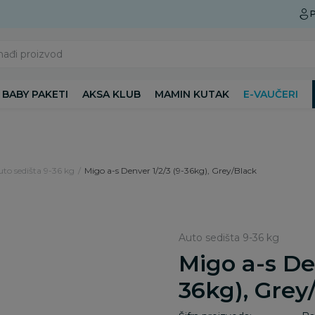
Preuzmite Aksa aplikaciju
P
nađi proizvod
BABY PAKETI
AKSA KLUB
MAMIN KUTAK
E-VAUČERI
to sedišta 9-36 kg
Migo a-s Denver 1/2/3 (9-36kg), Grey/Black
Auto sedišta 9-36 kg
Migo a-s De
36kg), Grey