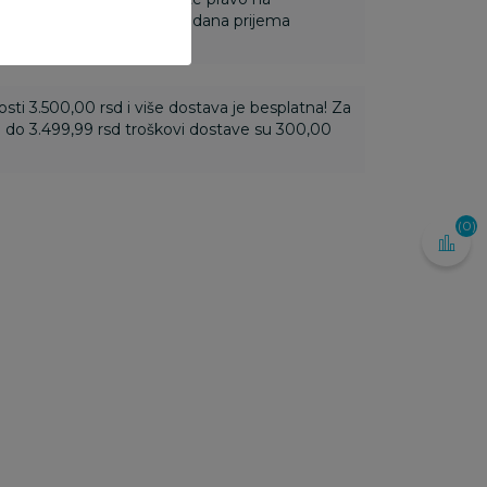
ine u roku od 14 dana od dana prijema
ti 3.500,00 rsd i više dostava je besplatna! Za
 do 3.499,99 rsd troškovi dostave su 300,00
(0)
Besplatna
Besplatna
Bespla