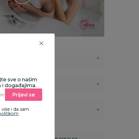
ajte sve o našim
a i događajima.
Prijavi se
Unesite Vašu e‑mail adresu da biste se prijavili na newsletter.
 više i da sam
i
politikom
 Za online porudžbine imate pravo na