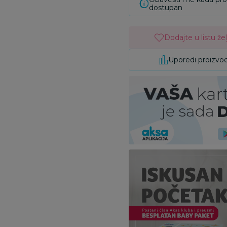
dostupan
Dodajte u listu žel
Uporedi proizvo