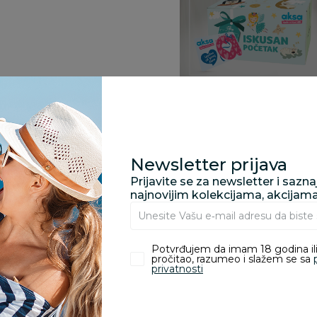
Specifikacija
Newsletter prijava
Prijavite se za newsletter i sazn
Opis
najnovijim kolekcijama, akcijam
Potvrđujem da imam 18 godina ili
Pronađite u prodavnic
pročitao, razumeo i slažem se sa
privatnosti
Kupovina bez rizika: