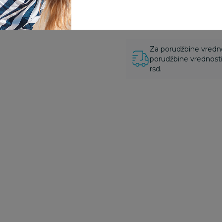
odustajanje od kupov
proizvoda.
Za porudžbine vrednos
porudžbine vrednosti
rsd.
Besplatna
Besplatna