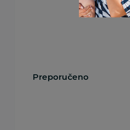
Preporučeno
Besplatna
Besplatna