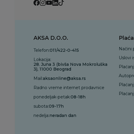
AKSA D.O.O.
Plaća
Načini 
Telefon:
011/422-0-415
Uslovi 
Lokacija:
28. Juna 3 (bivša Nova Mokroluška
Plaćan
3), 11000 Beograd
Autopr
Mail:
aksaonline@aksa.rs
Plaćan
Radno vreme internet prodavnice
Plaćanj
ponedeljak-petak:
08-18h
subota:
09-17h
nedelja:
neradan dan