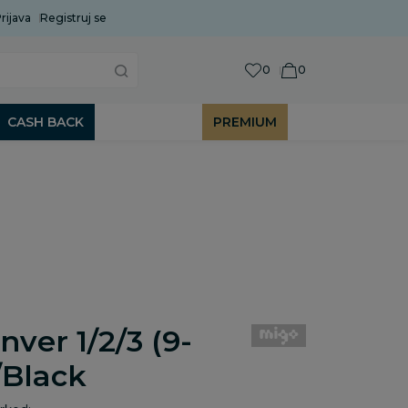
rijava
Uobičajeni rok isporuke je 2 do 7 radnih dana!
Registruj se
P
0
0
CASH BACK
PREMIUM
nver 1/2/3 (9-
/Black