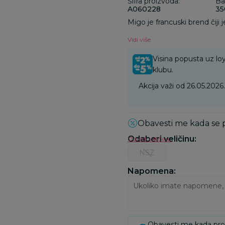
Šifra proizvoda:
Ba
A060228
35
Migo je francuski brend čij
Vidi više
Visina popusta uz loy
klubu.
Akcija važi od 26.05.202
Obavesti me kada se
Odaberi veličinu
:
Odredi veličinu
NSZ
Napomena:
Obavesti me kada pr