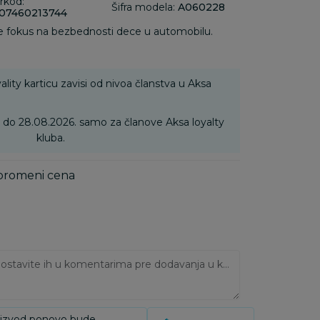
rkod:
Šifra modela:
A060228
07460213744
i je fokus na bezbednosti dece u automobilu.
ality karticu zavisi od nivoa članstva u Aksa
6. do 28.08.2026. samo za članove Aksa loyalty
kluba.
 promeni cena
Ukoliko imate napomene, ostavite ih u komentarima pre dodavanja u korpu:
oizvod ponovo bude