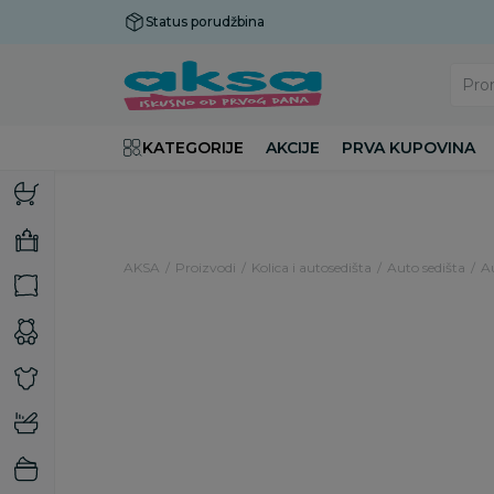
Status porudžbina
Plaćanje do 9 rata!
Pro
KATEGORIJE
AKCIJE
PRVA KUPOVINA
AKSA
Proizvodi
Kolica i autosedišta
Auto sedišta
Au