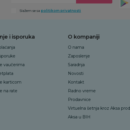
Slažem se sa
politikom privatnosti
nje i isporuka
O kompaniji
plaćanja
O nama
isporuke
Zaposlenje
je vaučerima
Saradnja
etplata
Novosti
je karticom
Kontakt
e na rate
Radno vreme
Prodavnice
Virtuelna šetnja kroz Aksa pro
Aksa u BIH