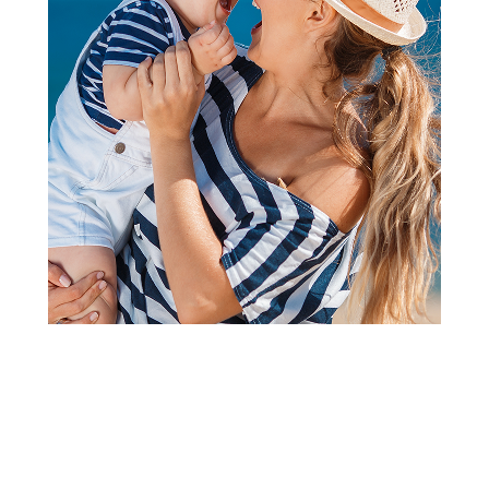
Bodići i bodi-benkice
Lillo&Pippo bodi kr, dečaci
Šifra proizvoda:
A078727
Visina popusta uz loyality karticu zavisi od nivoa
članstva u Aksa klubu.
Akcija važi od 14.04.2026. do isteka zaliha.