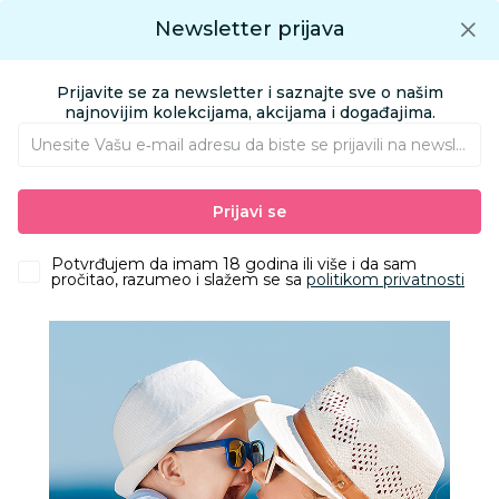
Preuzmite Aksa aplikaciju
Newsletter prijava
Google play
Aksa APP
0
0
Preuzmite besplatno Aksa Aplikaciju
App store
Prijavite se za newsletter i saznajte sve o našim
Pronađi proizvod
najnovijim kolekcijama, akcijama i događajima.
Unesite Vašu e‑mail adresu da biste se prijavili na newsletter.
AKSA
Proizvodi
Odeća
Odeća za bebe
Bodići i bodi-benkice
Prijavi se
Lillo&Pippo bodi kr, dečaci
Potvrđujem da imam 18 godina ili više i da sam
pročitao, razumeo i slažem se sa
politikom privatnosti