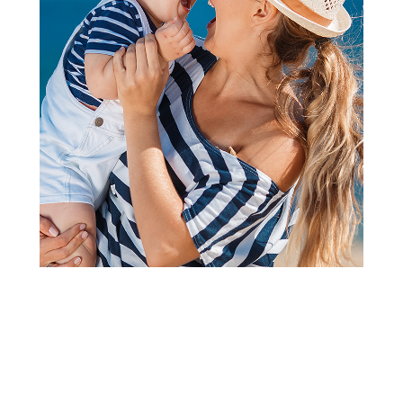
Bodići i bodi-benkice
Lillo&Pippo bodi kr, unisex
Šifra proizvoda:
A092949
Visina popusta uz loyality karticu zavisi od nivoa
članstva u Aksa klubu.
Aktiviraj kupon u delu MOJI LOYALTY KUPONI i ostvari
-20% na Lillo&Pippo bodiće od 01.08-31.08.