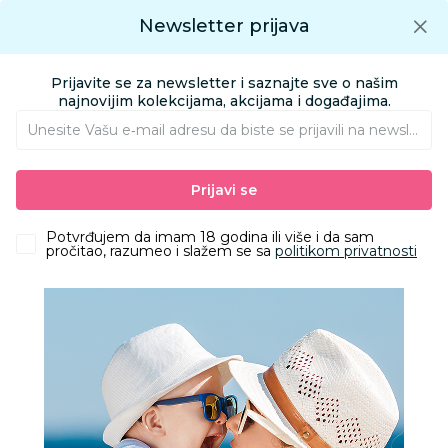
Preuzmite Aksa aplikaciju
Newsletter prijava
Google play
Aksa APP
0
0
Preuzmite besplatno Aksa Aplikaciju
App store
Prijavite se za newsletter i saznajte sve o našim
Pronađi proizvod
najnovijim kolekcijama, akcijama i događajima.
Unesite Vašu e‑mail adresu da biste se prijavili na newsletter.
AKSA
Proizvodi
Odeća
Odeća za bebe
Bodići i bodi-benkice
Prijavi se
Lillo&Pippo bodi kr, unisex
Potvrđujem da imam 18 godina ili više i da sam
pročitao, razumeo i slažem se sa
politikom privatnosti