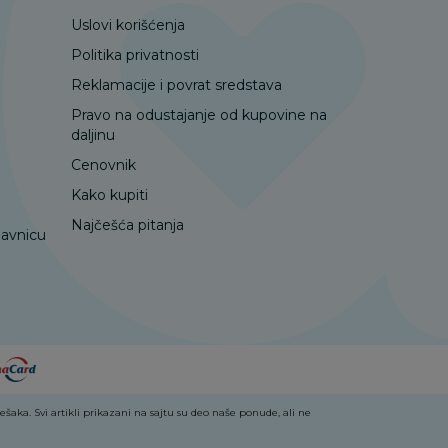
Uslovi korišćenja
Politika privatnosti
Reklamacije i povrat sredstava
Pravo na odustajanje od kupovine na
daljinu
Cenovnik
Kako kupiti
Najčešća pitanja
davnicu
aka. Svi artikli prikazani na sajtu su deo naše ponude, ali ne