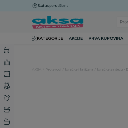
Status porudžbina
Plaćanje do 9 rata!
Pro
KATEGORIJE
AKCIJE
PRVA KUPOVINA
AKSA
Proizvodi
Igračke i knjižara
Igračke za decu - 