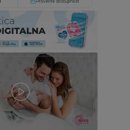
d
Proverite dostupnost