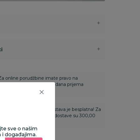
i
 Za online porudžbine imate pravo na
ine u roku od 14 dana od dana prijema
ti 3.500,00 rsd i više dostava je besplatna! Za
 do 3.499,99 rsd troškovi dostave su 300,00
ajte sve o našim
a i događajima.