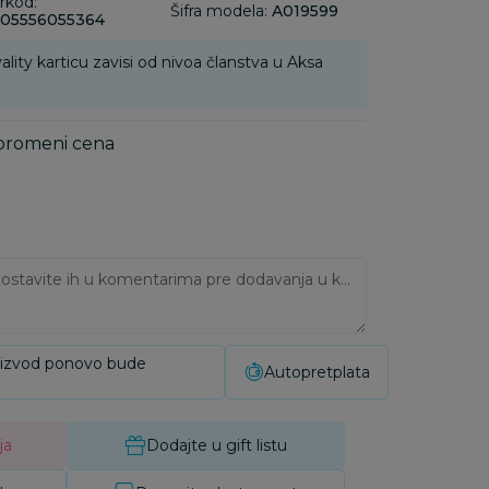
rkod:
Šifra modela:
A019599
05556055364
ality karticu zavisi od nivoa članstva u Aksa
 promeni cena
Ukoliko imate napomene, ostavite ih u komentarima pre dodavanja u korpu:
oizvod ponovo bude
Autopretplata
ja
Dodajte u gift listu