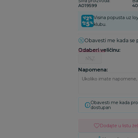
Šifra proizvoda:
Ba
A019599
40
Visina popusta uz loy
klubu.
Obavesti me kada se
Odaberi veličinu
:
Odredi veličinu
NSZ
Napomena:
Obavesti me kada pr
dostupan
Dodajte u listu žel