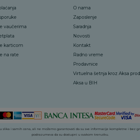
plaćanja
O nama
isporuke
Zaposlenje
je vaučerima
Saradnja
etplata
Novosti
je karticom
Kontakt
e na rate
Radno vreme
Prodavnice
Virtuelna šetnja kroz Aksa pro
Aksa u BIH
 slika i samih cena, ali ne možemo garantovati da su sve informacije kompletne i bez greš
podrazumeva da su dostupni u svakom trenutku.