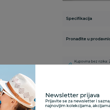
Specifikacija
Pronađite u prodavnic
Kupovina bez rizika:
odustajanje od kupov
proizvoda.
Za porudžbine vrednos
porudžbine vrednosti
Newsletter prijava
rsd.
Prijavite se za newsletter i sazn
najnovijim kolekcijama, akcijam