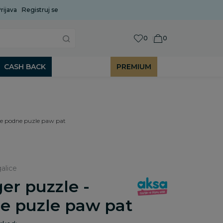
rijava
Uobičajeni rok isporuke je 2 do 7 radnih dana!
Registruj se
P
0
0
CASH BACK
PREMIUM
ke podne puzle paw pat
galice
er puzzle -
ne puzle paw pat