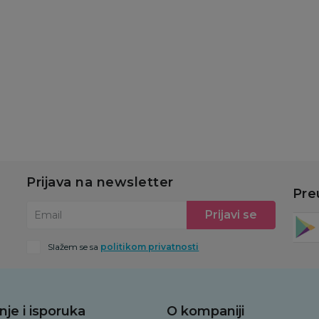
689,00
RSD
689,00
RSD
Dodaj u korpu
Dodaj u korpu
Prijava na newsletter
Pre
Prijavi se
Email
Slažem se sa
politikom privatnosti
nje i isporuka
O kompaniji