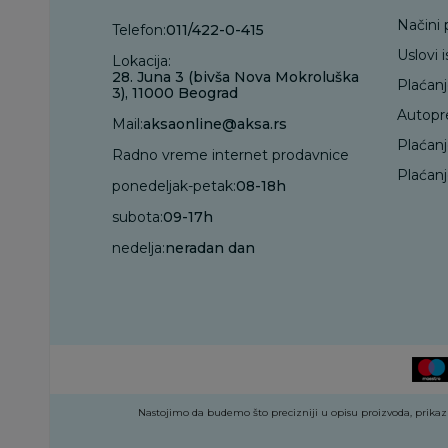
Načini 
Telefon:
011/422-0-415
Uslovi 
Lokacija:
28. Juna 3 (bivša Nova Mokroluška
Plaćan
3), 11000 Beograd
Autopr
Mail:
aksaonline@aksa.rs
Plaćan
Radno vreme internet prodavnice
Plaćanj
ponedeljak-petak:
08-18h
subota:
09-17h
nedelja:
neradan dan
Nastojimo da budemo što precizniji u opisu proizvoda, prikazu