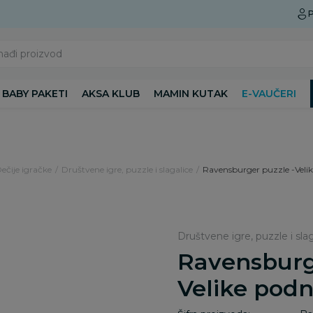
Preuzmite Aksa aplikaciju
P
nađi proizvod
BABY PAKETI
AKSA KLUB
MAMIN KUTAK
E-VAUČERI
Dečije igračke
Društvene igre, puzzle i slagalice
Ravensburger puzzle -Veli
Društvene igre, puzzle i sla
Ravensburg
Velike pod