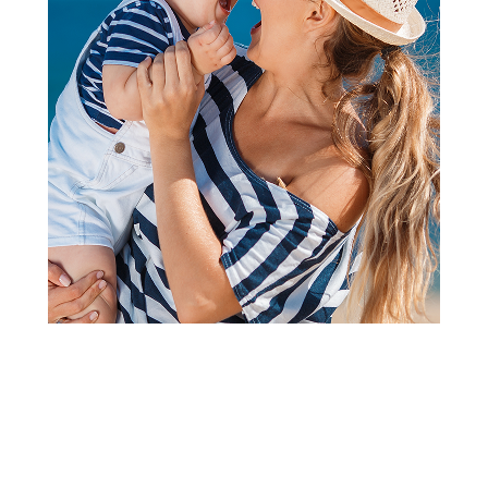
2
1
Glodalice
Dr.Browns savitljiva glodalica
za zube roza
Šifra proizvoda:
A062206
Barkod:
072239111017
Šifra modela:
A062206
Visina popusta uz loyality karticu zavisi od nivoa
članstva u Aksa klubu.