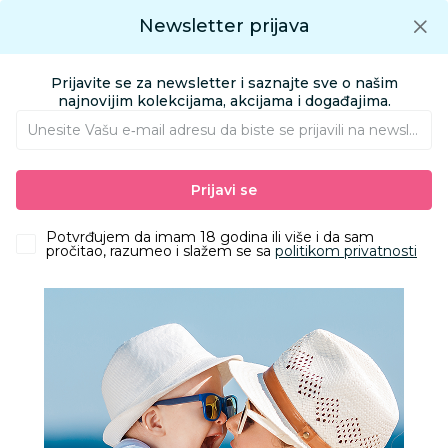
Preuzmite Aksa aplikaciju
Newsletter prijava
Google play
Aksa APP
0
0
Preuzmite besplatno Aksa Aplikaciju
App store
Prijavite se za newsletter i saznajte sve o našim
Pronađi proizvod
najnovijim kolekcijama, akcijama i događajima.
Unesite Vašu e‑mail adresu da biste se prijavili na newsletter.
AKSA
Proizvodi
Ishrana
Laže i glodalice
Glodalice
Prijavi se
Dr.Browns savitljiva glodalica za zube roza
Potvrđujem da imam 18 godina ili više i da sam
pročitao, razumeo i slažem se sa
politikom privatnosti