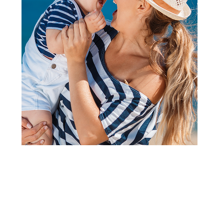
Gumene Čizme
Pollino gumene čizme,
devojčice
Šifra proizvoda:
A074191
Visina popusta uz loyality karticu zavisi od nivoa
članstva u Aksa klubu.
Akcija traje od 03.11..2025. do 21.09.2030. ili do isteka