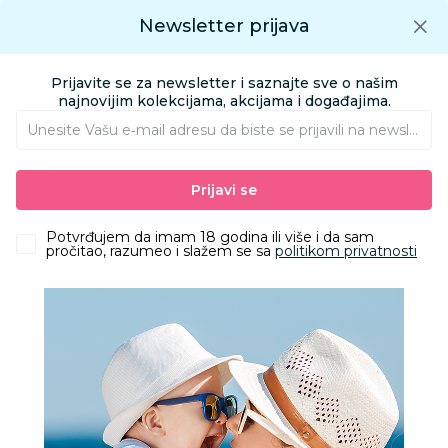
Preuzmite Aksa aplikaciju
Newsletter prijava
Google play
Aksa APP
0
0
Preuzmite besplatno Aksa Aplikaciju
App store
Prijavite se za newsletter i saznajte sve o našim
Pronađi proizvod
najnovijim kolekcijama, akcijama i događajima.
Unesite Vašu e‑mail adresu da biste se prijavili na newsletter.
AKSA
Proizvodi
Obuća
Gumene Čizme
Prijavi se
Pollino gumene čizme, devojčice
Potvrđujem da imam 18 godina ili više i da sam
pročitao, razumeo i slažem se sa
politikom privatnosti