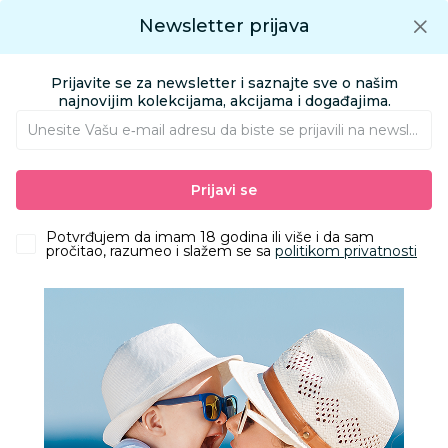
Preuzmite Aksa aplikaciju
Newsletter prijava
Google play
Aksa APP
0
0
Preuzmite besplatno Aksa Aplikaciju
App store
Prijavite se za newsletter i saznajte sve o našim
Pronađi proizvod
najnovijim kolekcijama, akcijama i događajima.
Unesite Vašu e‑mail adresu da biste se prijavili na newsletter.
AKSA
Proizvodi
Nameštaj i oprema za bebe
Prijavi se
Sitna oprema i posteljine
Jastuci i jastučnice
Stefan jastučnica šifon mint, 50x70
Potvrđujem da imam 18 godina ili više i da sam
pročitao, razumeo i slažem se sa
politikom privatnosti