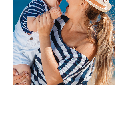
2
1
Jastuci i jastučnice
Stefan jastučnica šifon mint,
50x70
Šifra proizvoda:
A097565
Barkod:
8600528067664
Šifra modela:
A097565
Visina popusta uz loyality karticu zavisi od nivoa