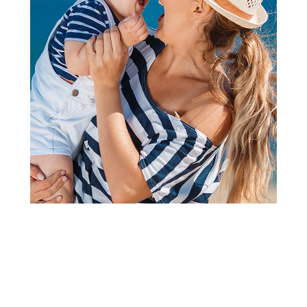
Kape, rukavice i popkice za bebe
Lillo&Pippo bebi rukavice,
dečaci
Šifra proizvoda:
A080067
Barkod:
8600334955414
Šifra modela:
A080067
Visina popusta uz loyality karticu zavisi od nivoa
članstva u Aksa klubu.