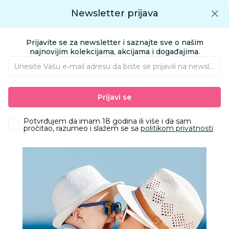
Preuzmite Aksa aplikaciju
Newsletter prijava
Google play
Aksa APP
0
0
Preuzmite besplatno Aksa Aplikaciju
App store
Prijavite se za newsletter i saznajte sve o našim
Pronađi proizvod
najnovijim kolekcijama, akcijama i događajima.
Unesite Vašu e‑mail adresu da biste se prijavili na newsletter.
AKSA
Proizvodi
Odeća
Odeća za bebe
Prijavi se
Kape, rukavice i popkice za bebe
Lillo&Pippo bebi rukavice, dečaci
Potvrđujem da imam 18 godina ili više i da sam
pročitao, razumeo i slažem se sa
politikom privatnosti