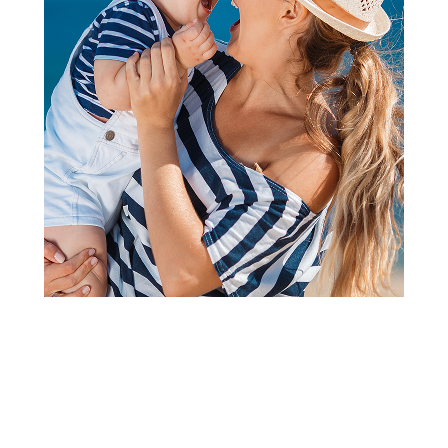
Knjige za roditelje
Vulkan Ubistvo u Ulici Dima
Šifra proizvoda:
A091241
Barkod:
9788610050011
Šifra modela:
A091241
Visina popusta uz loyality karticu zavisi od nivoa
članstva u Aksa klubu.