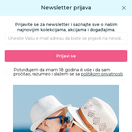
Preuzmite Aksa aplikaciju
Newsletter prijava
Google play
Aksa APP
0
0
Preuzmite besplatno Aksa Aplikaciju
App store
Prijavite se za newsletter i saznajte sve o našim
Pronađi proizvod
najnovijim kolekcijama, akcijama i događajima.
Unesite Vašu e‑mail adresu da biste se prijavili na newsletter.
AKSA
Proizvodi
Igračke i knjižara
Knjižara
Knjige za roditelje
Prijavi se
Vulkan Ubistvo u Ulici Dima
Potvrđujem da imam 18 godina ili više i da sam
pročitao, razumeo i slažem se sa
politikom privatnosti