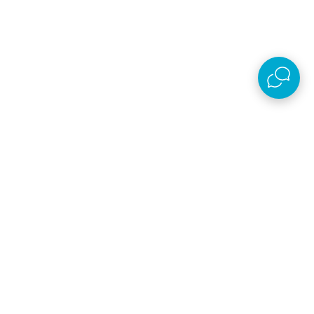
Preuzmi aplikaciju
AKSA D.O.O.
Plaćanje i isporuka
O kompaniji
Online prodaja