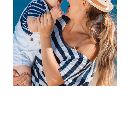
Kocke
LEGO CLASSIC CREATIVE
SPACE PLANETS
Šifra proizvoda:
A081752
Barkod:
5702017583037
Šifra modela:
A081752
Visina popusta uz loyality karticu zavisi od nivoa
članstva u Aksa klubu.