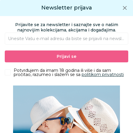
Preuzmite Aksa aplikaciju
Newsletter prijava
Google play
Aksa APP
0
0
Preuzmite besplatno Aksa Aplikaciju
App store
Prijavite se za newsletter i saznajte sve o našim
Pronađi proizvod
najnovijim kolekcijama, akcijama i događajima.
Unesite Vašu e‑mail adresu da biste se prijavili na newsletter.
AKSA
Proizvodi
Igračke i knjižara
Igračke za decu - Dečije igračke
Prijavi se
Kocke
LEGO CLASSIC CREATIVE SPACE PLANETS
Potvrđujem da imam 18 godina ili više i da sam
pročitao, razumeo i slažem se sa
politikom privatnosti