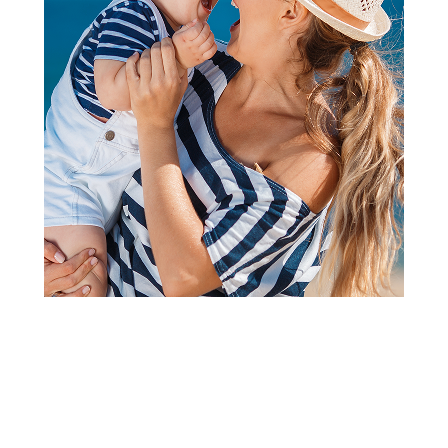
Papuče za odrasle
Grubin madrid Ž nanula bela
36 43550
Šifra proizvoda:
A070109
Barkod:
043605031246
Šifra modela:
A070109
veličina 36