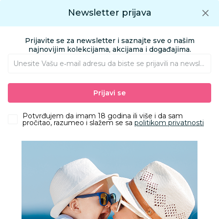
Preuzmite Aksa aplikaciju
Newsletter prijava
Google play
Aksa APP
0
0
Preuzmite besplatno Aksa Aplikaciju
App store
Prijavite se za newsletter i saznajte sve o našim
Pronađi proizvod
najnovijim kolekcijama, akcijama i događajima.
Unesite Vašu e‑mail adresu da biste se prijavili na newsletter.
AKSA
Proizvodi
Obuća
Obuća za odrasle apoteka
Prijavi se
Papuče za odrasle
Grubin madrid Ž nanula bela 36 43550
Potvrđujem da imam 18 godina ili više i da sam
pročitao, razumeo i slažem se sa
politikom privatnosti