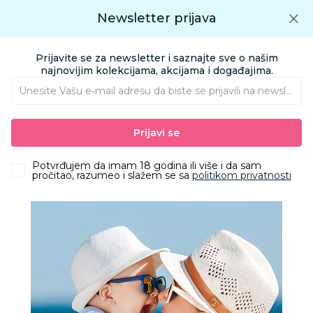
Preuzmite Aksa aplikaciju
Newsletter prijava
Google play
Aksa APP
0
0
Preuzmite besplatno Aksa Aplikaciju
App store
Prijavite se za newsletter i saznajte sve o našim
Pronađi proizvod
najnovijim kolekcijama, akcijama i događajima.
Unesite Vašu e‑mail adresu da biste se prijavili na newsletter.
AKSA
Proizvodi
Obuća
Obuća za odrasle apoteka
Prijavi se
Papuče za odrasle
Grubin madrid light Ž pap-eva maslinasta39 3043700
Potvrđujem da imam 18 godina ili više i da sam
pročitao, razumeo i slažem se sa
politikom privatnosti