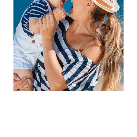
Papuče za odrasle
Grubin madrid light Ž pap-eva
maslinasta39 3043700
Šifra proizvoda:
A070811
Barkod:
3043924370009
Šifra modela:
A070811
veličina 39