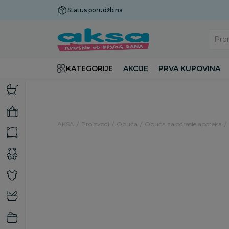
Status porudžbina
Plaćanje do 9 rata!
Pro
KATEGORIJE
AKCIJE
PRVA KUPOVINA
AKSA
Proizvodi
Obuća
Obuća za odrasle apoteka