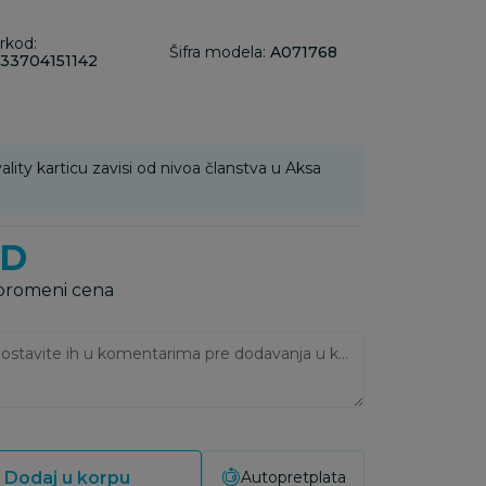
rkod:
Šifra modela:
A071768
33704151142
ality karticu zavisi od nivoa članstva u Aksa
SD
 promeni cena
Ukoliko imate napomene, ostavite ih u komentarima pre dodavanja u korpu:
Dodaj u korpu
Autopretplata