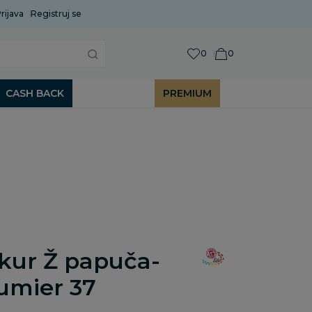
rijava
Uobičajeni rok isporuke je 2 do 7 radnih dana!
Registruj se
P
0
0
CASH BACK
PREMIUM
kur Ž papuča-
umier 37