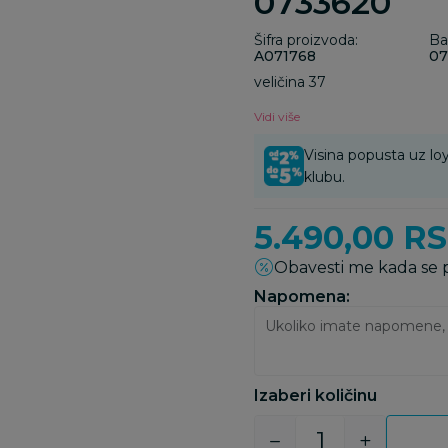
0733620
Šifra proizvoda:
Ba
A071768
07
veličina 37
Vidi više
Visina popusta uz loy
klubu.
5.490,00
R
Obavesti me kada se
Napomena:
Izaberi količinu