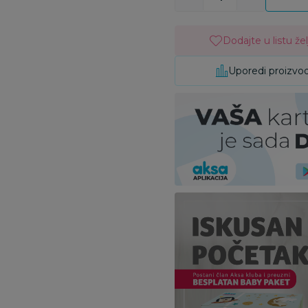
Dodajte u listu žel
Uporedi proizvo