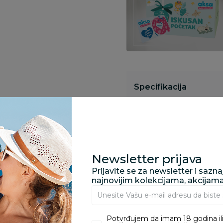
Specifikacija
Opis
Newsletter prijava
Pronađite u prodavnic
Prijavite se za newsletter i sazn
najnovijim kolekcijama, akcijam
Kupovina bez rizika:
Potvrđujem da imam 18 godina ili