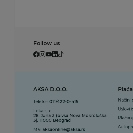
Follow us
AKSA D.O.O.
Plaća
Načini 
Telefon:
011/422-0-415
Uslovi 
Lokacija:
28. Juna 3 (bivša Nova Mokroluška
Plaćan
3), 11000 Beograd
Autopr
Mail:
aksaonline@aksa.rs