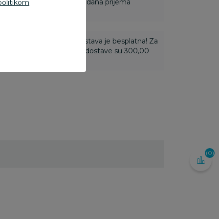
ine u roku od 14 dana od dana prijema
politikom
ti 3.500,00 rsd i više dostava je besplatna! Za
 do 3.499,99 rsd troškovi dostave su 300,00
(0)