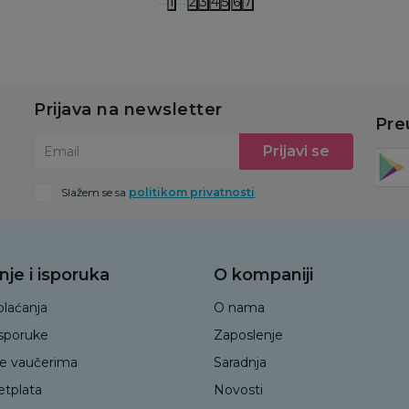
1
2
3
4
5
6
7
Prijava na newsletter
Pre
Prijavi se
Email
Slažem se sa
politikom privatnosti
nje i isporuka
O kompaniji
plaćanja
O nama
isporuke
Zaposlenje
je vaučerima
Saradnja
etplata
Novosti