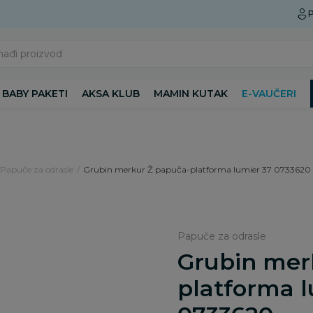
Preuzmite Aksa aplikaciju
P
nađi proizvod
BABY PAKETI
AKSA KLUB
MAMIN KUTAK
E-VAUČERI
Papuče za odrasle
Grubin merkur Ž papuča-platforma lumier 37 0733620
Papuče za odrasle
Grubin mer
platforma l