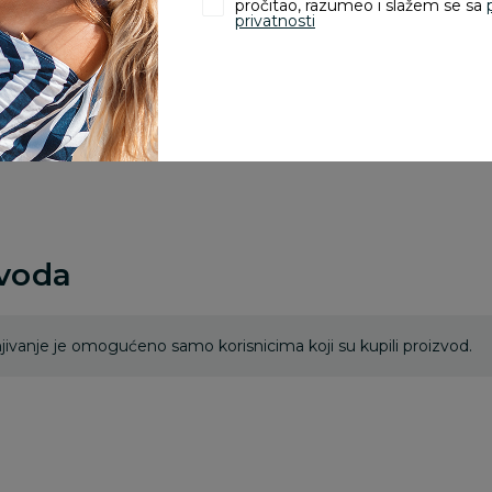
odustajanje od kupov
pročitao, razumeo i slažem se sa
privatnosti
proizvoda.
Za porudžbine vrednos
porudžbine vrednosti
rsd.
zvoda
ivanje je omogućeno samo korisnicima koji su kupili proizvod.