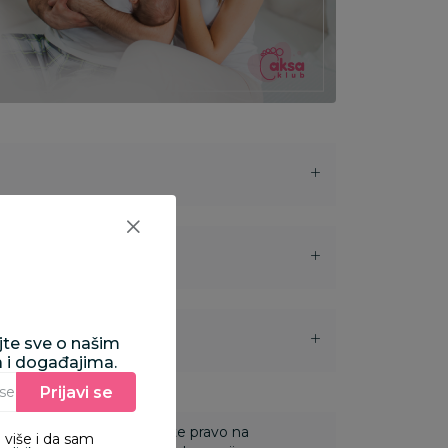
i
ajte sve o našim
a i događajima.
Prijavi se
Unesite Vašu e‑mail adresu da biste se prijavili na newsletter.
 Za online porudžbine imate pravo na
 više i da sam