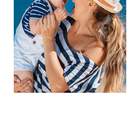
Papuče za odrasle
Grubin castellon Ž pap-
platforma zlatna 38 1563600
Šifra proizvoda:
A080466
Barkod:
1563804310144
Šifra modela:
A080466
Visina popusta uz loyality karticu zavisi od nivoa