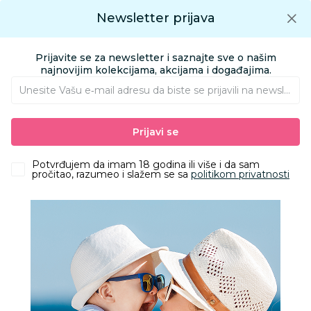
Preuzmite Aksa aplikaciju
Newsletter prijava
Google play
Aksa APP
0
0
Preuzmite besplatno Aksa Aplikaciju
App store
Prijavite se za newsletter i saznajte sve o našim
Pronađi proizvod
najnovijim kolekcijama, akcijama i događajima.
Unesite Vašu e‑mail adresu da biste se prijavili na newsletter.
AKSA
Proizvodi
Obuća
Obuća za odrasle apoteka
Prijavi se
Papuče za odrasle
Grubin castellon Ž pap-platforma zlatna 38 1563600
Potvrđujem da imam 18 godina ili više i da sam
pročitao, razumeo i slažem se sa
politikom privatnosti