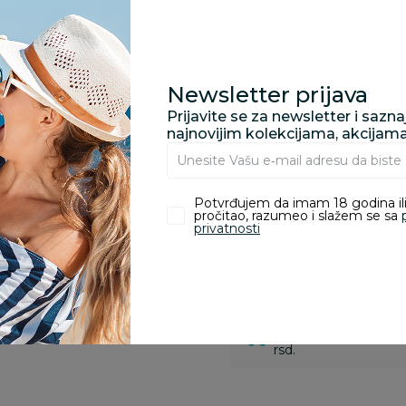
Specifikacija
Newsletter prijava
Prijavite se za newsletter i sazn
najnovijim kolekcijama, akcijam
Pronađite u prodavnic
Potvrđujem da imam 18 godina ili
pročitao, razumeo i slažem se sa
Kupovina bez rizika:
privatnosti
odustajanje od kupov
proizvoda.
Za porudžbine vrednos
porudžbine vrednosti
rsd.