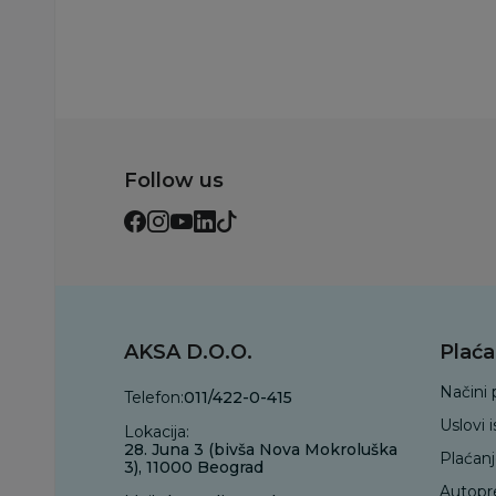
Follow us
AKSA D.O.O.
Plaća
Načini 
Telefon:
011/422-0-415
Uslovi 
Lokacija:
28. Juna 3 (bivša Nova Mokroluška
Plaćan
3), 11000 Beograd
Autopr