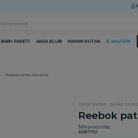
Preuzmite Aksa aplikaciju
P
nađi proizvod
BABY PAKETI
AKSA KLUB
MAMIN KUTAK
E-VAUČERI
u
Reebok patike, devojčice
Dečije patike - patike za de
Reebok pati
Šifra proizvoda:
A087192