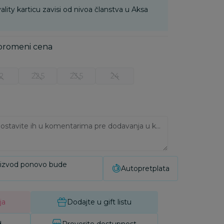
ality karticu zavisi od nivoa članstva u Aksa
 promeni cena
2
22,5
23,5
24
Ukoliko imate napomene, ostavite ih u komentarima pre dodavanja u korpu:
oizvod ponovo bude
Autopretplata
ja
Dodajte u gift listu