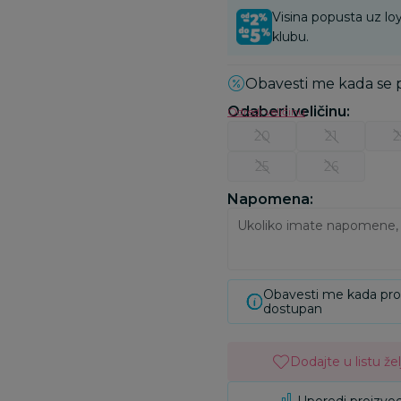
Visina popusta uz loy
klubu.
Obavesti me kada se
Odaberi veličinu
:
Odredi veličinu
20
21
2
25
26
Napomena:
Obavesti me kada pr
dostupan
Dodajte u listu žel