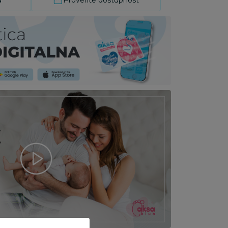
d
Proverite dostupnost