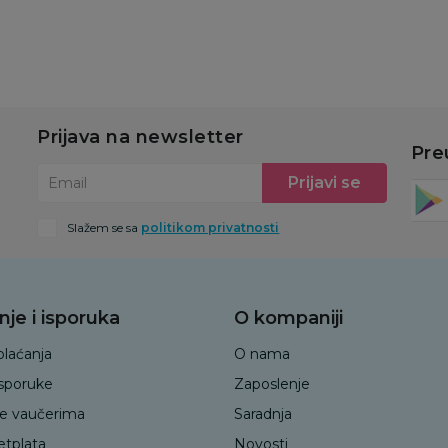
Prijava na newsletter
Pre
Prijavi se
Email
Slažem se sa
politikom privatnosti
nje i isporuka
O kompaniji
plaćanja
O nama
isporuke
Zaposlenje
je vaučerima
Saradnja
etplata
Novosti