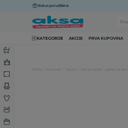
Status porudžbina
Plaćanje do 9 rata!
Pro
KATEGORIJE
AKCIJE
PRVA KUPOVINA
AKSA
Proizvodi
Obuća
Dečije patike - patike za dec