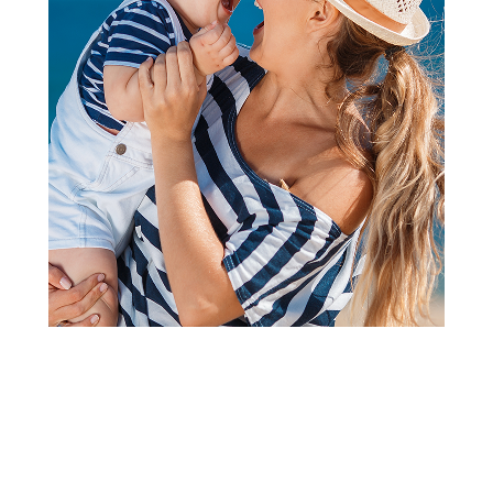
2
1
Plišane igračke
Miffy Lucky plišani zeka u
pokl. kutiji 10cm,Beige
Šifra proizvoda:
A100242
Barkod:
8719066013504
Šifra modela:
A100242
Visina popusta uz loyality karticu zavisi od nivoa
članstva u Aksa klubu.