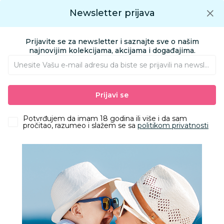
Preuzmite Aksa aplikaciju
Newsletter prijava
Google play
Aksa APP
0
0
Preuzmite besplatno Aksa Aplikaciju
App store
Prijavite se za newsletter i saznajte sve o našim
Pronađi proizvod
najnovijim kolekcijama, akcijama i događajima.
Unesite Vašu e‑mail adresu da biste se prijavili na newsletter.
AKSA
Proizvodi
Igračke i knjižara
Igračke za decu - Dečije igračke
Prijavi se
Plišane igračke
Miffy Lucky plišani zeka u pokl. kutiji 10cm,Beige
Potvrđujem da imam 18 godina ili više i da sam
pročitao, razumeo i slažem se sa
politikom privatnosti