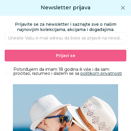
Preuzmite Aksa aplikaciju
Newsletter prijava
Google play
Aksa APP
0
0
Preuzmite besplatno Aksa Aplikaciju
App store
Prijavite se za newsletter i saznajte sve o našim
Pronađi proizvod
najnovijim kolekcijama, akcijama i događajima.
Unesite Vašu e‑mail adresu da biste se prijavili na newsletter.
AKSA
Proizvodi
Kućni tekstil
Tekstilna oprema za bebe i mame
Prijavi se
Posteljine i posteljni delovi
Stefan posteljina kamilica 2/1, 140x200
Potvrđujem da imam 18 godina ili više i da sam
pročitao, razumeo i slažem se sa
politikom privatnosti