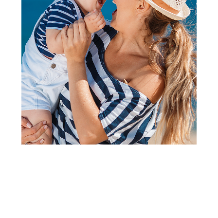
Posteljine i posteljni delovi
Stefan posteljina kamilica 2/1,
140x200
Šifra proizvoda:
A107001
Barkod:
8600528082346
Šifra modela:
A107001