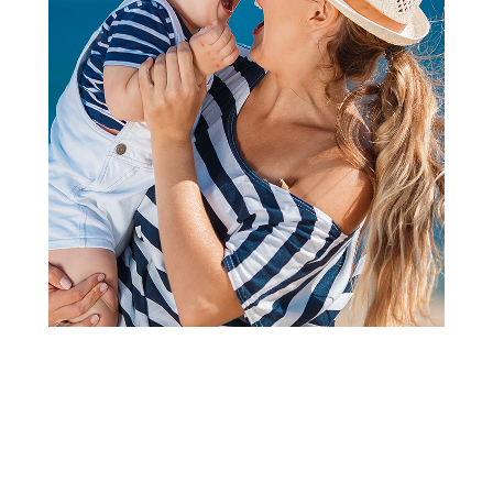
Posteljine i posteljni delovi
Stefan posteljina saten-
damast pruga lila, 200x200
Šifra proizvoda:
A083839
Barkod:
8600528065325
Šifra modela:
A083839
Visina popusta uz loyality karticu zavisi od nivoa