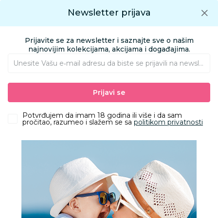
Preuzmite Aksa aplikaciju
Newsletter prijava
Google play
Aksa APP
0
0
Preuzmite besplatno Aksa Aplikaciju
App store
Prijavite se za newsletter i saznajte sve o našim
Pronađi proizvod
najnovijim kolekcijama, akcijama i događajima.
Unesite Vašu e‑mail adresu da biste se prijavili na newsletter.
AKSA
Proizvodi
Kućni tekstil
Tekstilna oprema za bebe i mame
Prijavi se
Posteljine i posteljni delovi
Stefan posteljina saten-damast pruga lila, 200x200
Potvrđujem da imam 18 godina ili više i da sam
pročitao, razumeo i slažem se sa
politikom privatnosti