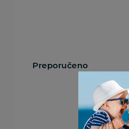
Preporučeno
Besplatna
Besplatna
dostava
dostava
Posude za čuvanje hrane
Posude za čuvanje hran