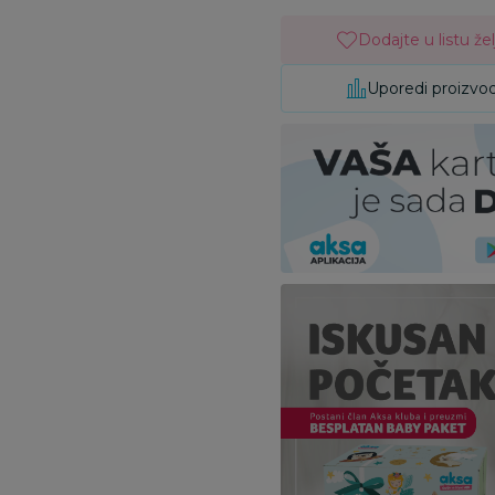
Dodajte u listu žel
Uporedi proizvo