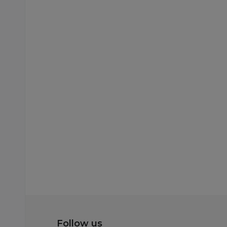
Slatke kašice
Gerber pouch
jabuka, šljiva,
šargarepa 80g
179,00
RSD
Dodaj u korp
Follow us