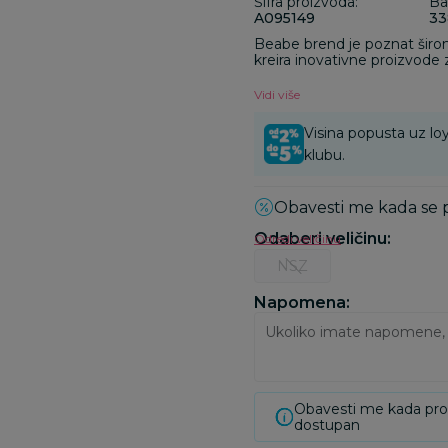
Šifra proizvoda:
Ba
A095149
33
Beabe brend je poznat širom
kreira inovativne proizvode 
tehnologiju. Od 1989. godine,
obezbeđujući da bezbednost
Vidi više
svakog stvorenog predmeta 
prepoznaju po svom lepom, 
Visina popusta uz loy
razvijeni u Francuskoj od str
klubu.
Obavesti me kada se
Odaberi veličinu
:
Odredi veličinu
NSZ
Napomena:
Obavesti me kada pr
dostupan