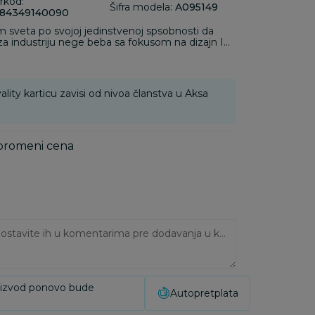
rkod:
Šifra modela:
A095149
84349140090
 sveta po svojoj jedinstvenoj spsobnosti da
za industriju nege beba sa fokusom na dizajn I
 misija kompanije je da sluša šta roditelji žele,
, funkcionalnost I ergonomija budu na čelu
za bebe. Beaba proizvodi za hranjenje lako se
šarenom dizajnu. Svi Beaba proizvodi su
ality karticu zavisi od nivoa članstva u Aksa
ane tima proslavljenih dizajnera.
 promeni cena
Ukoliko imate napomene, ostavite ih u komentarima pre dodavanja u korpu:
oizvod ponovo bude
Autopretplata