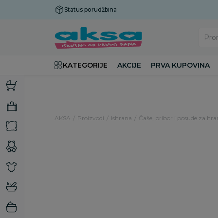
Status porudžbina
Plaćanje do 9 rata!
Pro
KATEGORIJE
AKCIJE
PRVA KUPOVINA
AKSA
Proizvodi
Ishrana
Čaše, pribor i posude za hra