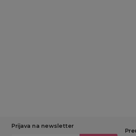
Slatke kašice
Slatke kašice
Sl
Gerber pouch
Hipp pouch jabuka,
H
jabuka, borovnica,
banana sa keksom
ba
banana 80g
100g
in
179,00
RSD
180,00
RSD
1
u
Dodaj u korpu
Dodaj u korpu
Prijava na newsletter
Pre