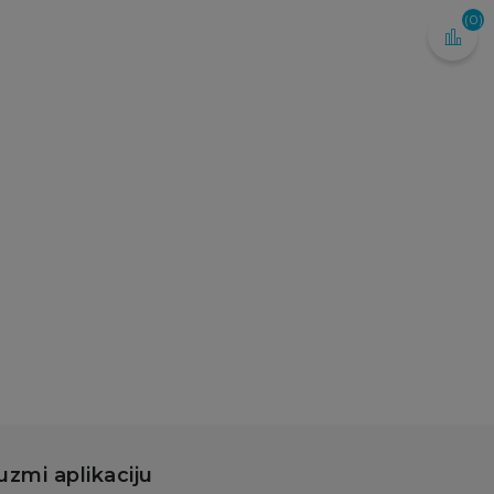
(0)
atke kašice
ipp pouch jabuka,
nana, malina sa
t.žit. 100g
80,00
RSD
Dodaj u korpu
uzmi aplikaciju