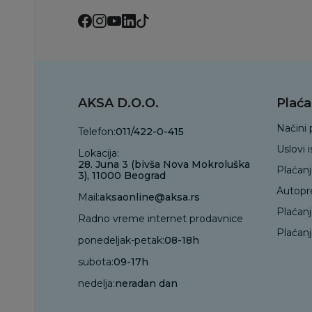
AKSA D.O.O.
Plaća
Načini 
Telefon:
011/422-0-415
Uslovi 
Lokacija:
28. Juna 3 (bivša Nova Mokroluška
Plaćan
3), 11000 Beograd
Autopr
Mail:
aksaonline@aksa.rs
Plaćan
Radno vreme internet prodavnice
Plaćanj
ponedeljak-petak:
08-18h
subota:
09-17h
nedelja:
neradan dan