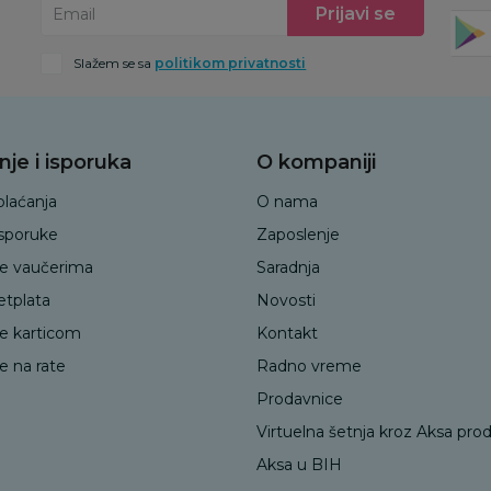
Prijavi se
Email
Slažem se sa
politikom privatnosti
nje i isporuka
O kompaniji
plaćanja
O nama
isporuke
Zaposlenje
je vaučerima
Saradnja
etplata
Novosti
je karticom
Kontakt
e na rate
Radno vreme
Prodavnice
Virtuelna šetnja kroz Aksa pro
Aksa u BIH