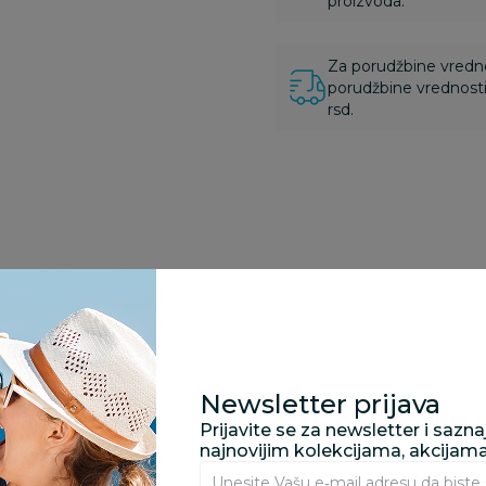
proizvoda.
Za porudžbine vrednos
porudžbine vrednosti
rsd.
Newsletter prijava
Prijavite se za newsletter i sazn
najnovijim kolekcijama, akcijam
e
Posude za čuvanje hrane
Posude za čuvanje hrane
Po