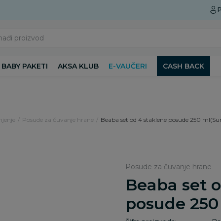
Preuzmite Aksa aplikaciju
P
nađi proizvod
BABY PAKETI
AKSA KLUB
E-VAUČERI
CASH BACK
njenje
Posude za čuvanje hrane
Beaba set od 4 staklene posude 250 ml(Sun
Posude za čuvanje hrane
Beaba set o
posude 250